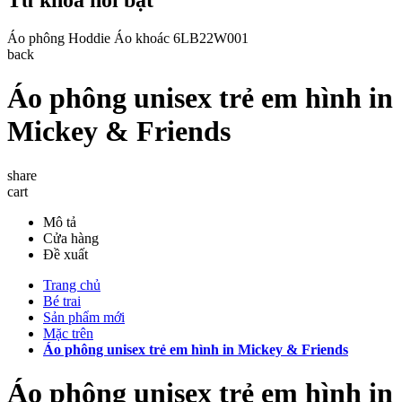
Áo phông
Hoddie
Áo khoác
6LB22W001
back
Áo phông unisex trẻ em hình in
Mickey & Friends
share
cart
Mô tả
Cửa hàng
Đề xuất
Trang chủ
Bé trai
Sản phẩm mới
Mặc trên
Áo phông unisex trẻ em hình in Mickey & Friends
Áo phông unisex trẻ em hình in