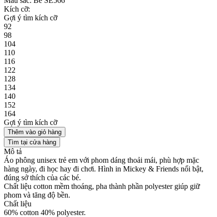
Màu sắc:
Be SE566
Kích cỡ:
Gợi ý tìm kích cỡ
92
98
104
110
116
122
128
134
140
152
164
Gợi ý tìm kích cỡ
Thêm vào giỏ hàng
Tìm tại cửa hàng
Mô tả
Áo phông unisex trẻ em với phom dáng thoải mái, phù hợp mặc
hàng ngày, đi học hay đi chơi. Hình in Mickey & Friends nổi bật,
đúng sở thích của các bé.
Chất liệu cotton mềm thoáng, pha thành phần polyester giúp giữ
phom và tăng độ bền.
Chất liệu
60% cotton 40% polyester.