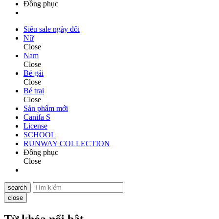
Đồng phục
Siêu sale ngày đôi
Nữ
Close
Nam
Close
Bé gái
Close
Bé trai
Close
Sản phẩm mới
Canifa S
License
SCHOOL
RUNWAY COLLECTION
Đồng phục
Close
search
close
Từ khóa nổi bật