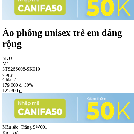
Áo phông unisex trẻ em dáng
rộng
SKU:
Mã:
3TS26S008-SK010
Copy
Chia sẻ
179.000 ₫
-30%
125.300 ₫
Màu sắc:
Trắng SW001
Kích cỡ: