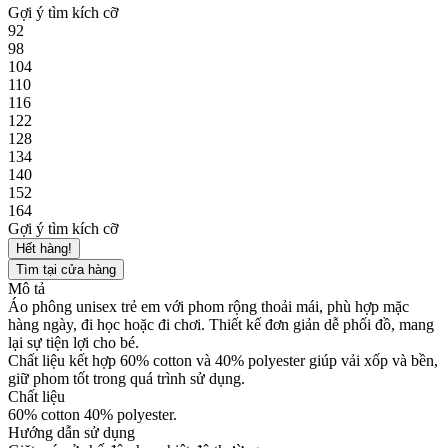
Gợi ý tìm kích cỡ
92
98
104
110
116
122
128
134
140
152
164
Gợi ý tìm kích cỡ
Hết hàng!
Tìm tại cửa hàng
Mô tả
Áo phông unisex trẻ em với phom rộng thoải mái, phù hợp mặc
hàng ngày, đi học hoặc đi chơi. Thiết kế đơn giản dễ phối đồ, mang
lại sự tiện lợi cho bé.
Chất liệu kết hợp 60% cotton và 40% polyester giúp vải xốp và bền,
giữ phom tốt trong quá trình sử dụng.
Chất liệu
60% cotton 40% polyester.
Hướng dẫn sử dụng