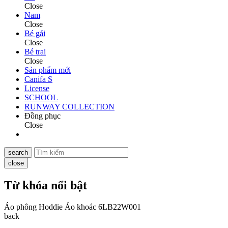
Close
Nam
Close
Bé gái
Close
Bé trai
Close
Sản phẩm mới
Canifa S
License
SCHOOL
RUNWAY COLLECTION
Đồng phục
Close
search
close
Từ khóa nổi bật
Áo phông
Hoddie
Áo khoác
6LB22W001
back