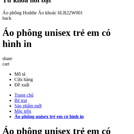
Áo phông
Hoddie
Áo khoác
6LB22W001
back
Áo phông unisex trẻ em có
hình in
share
cart
Mô tả
Cửa hàng
Đề xuất
Trang chủ
Bé trai
Sản phẩm mới
Mặc trên
Áo phông unisex trẻ em có hình in
Áo phông unisex trẻ em có