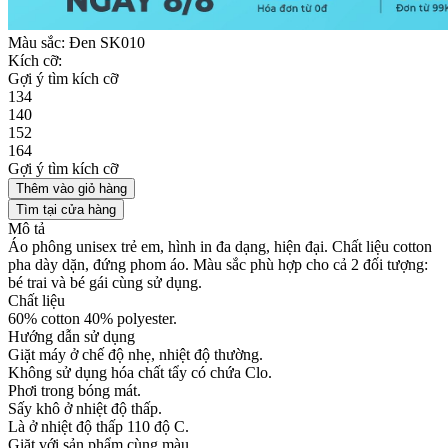
Màu sắc:
Đen SK010
Kích cỡ:
Gợi ý tìm kích cỡ
134
140
152
164
Gợi ý tìm kích cỡ
Thêm vào giỏ hàng
Tìm tại cửa hàng
Mô tả
Áo phông unisex trẻ em, hình in đa dạng, hiện đại. Chất liệu cotton
pha dày dặn, đứng phom áo. Màu sắc phù hợp cho cả 2 đối tượng:
bé trai và bé gái cùng sử dụng.
Chất liệu
60% cotton 40% polyester.
Hướng dẫn sử dụng
Giặt máy ở chế độ nhẹ, nhiệt độ thường.
Không sử dụng hóa chất tẩy có chứa Clo.
Phơi trong bóng mát.
Sấy khô ở nhiệt độ thấp.
Là ở nhiệt độ thấp 110 độ C.
Giặt với sản phẩm cùng màu.