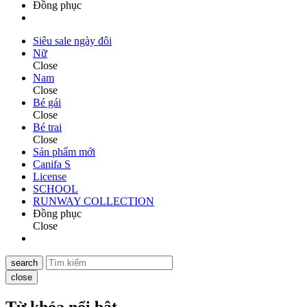
Đồng phục
Siêu sale ngày đôi
Nữ
Close
Nam
Close
Bé gái
Close
Bé trai
Close
Sản phẩm mới
Canifa S
License
SCHOOL
RUNWAY COLLECTION
Đồng phục
Close
search
close
Từ khóa nổi bật