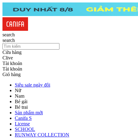
search
search
Cửa hàng
Clive
Tài khoản
Tài khoản
Giỏ hàng
Siêu sale ngày đôi
Nữ
Nam
Bé gái
Bé trai
Sản phẩm mới
Canifa S
License
SCHOOL
RUNWAY COLLECTION