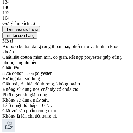
134
140
152
164
Gợi ý tìm kích cỡ
Thêm vào giỏ hàng
Tìm tại cửa hàng
Mô tả
Áo polo bé trai dáng rộng thoải mái, phối màu và hình in khỏe
khoắn.
Chất liệu cotton mềm mịn, co giãn, kết hợp polyester giúp đứng
phom, tăng độ bền.
Chất liệu
85% cotton 15% polyester.
Hướng dẫn sử dụng
Giặt máy ở nhiệt độ thường, không ngâm.
Không sử dụng hóa chất tẩy có chứa clo.
Phơi ngay khi giặt xong.
Không sử dụng máy sấy.
Là ở nhiệt độ thấp 110 °C.
Giặt với sản phẩm cùng màu.
Không là lên chi tiết trang trí.