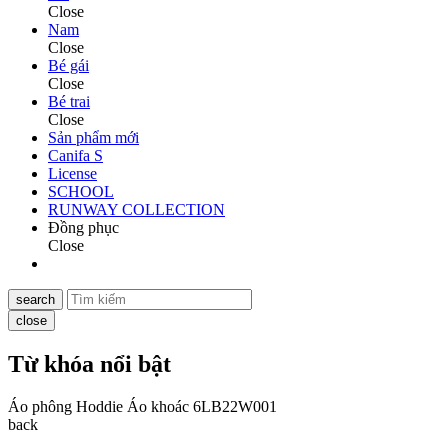
Close
Nam
Close
Bé gái
Close
Bé trai
Close
Sản phẩm mới
Canifa S
License
SCHOOL
RUNWAY COLLECTION
Đồng phục
Close
search
close
Từ khóa nổi bật
Áo phông
Hoddie
Áo khoác
6LB22W001
back