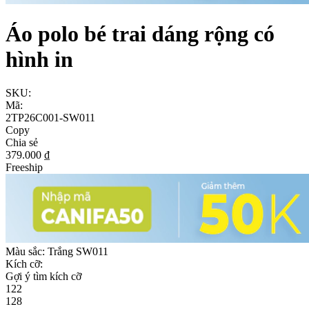
Áo polo bé trai dáng rộng có
hình in
SKU:
Mã:
2TP26C001-SW011
Copy
Chia sẻ
379.000 ₫
Freeship
Màu sắc:
Trắng SW011
Kích cỡ:
Gợi ý tìm kích cỡ
122
128