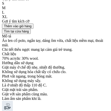
S
M
L
XL
Gợi ý tìm kích cỡ
Thêm vào giỏ hàng
Tìm tại cửa hàng
Mô tả
Áo len cổ polo, ngắn tay, dáng ôm vừa, chất liệu mềm mại, thoải
mái.
Chi tiết thêu ngực mang lại cảm giá trẻ trung.
Chất liệu
70% acrylic 30% wool.
Hướng dẫn sử dụng
Giặt máy ở chế độ nhẹ, nhiệt độ thường.
Không sử dụng hóa chất tẩy có chứa clo.
Phơi vắt ngang, trong bóng mát.
Không sử dụng máy sấy.
Là ở nhiệt độ thấp 110 độ C.
Giặt mặt trái sản phẩm.
Giặt với sản phẩm cùng màu.
Làm ẩm sản phẩm khi là.