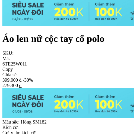
Áo len nữ cộc tay cổ polo
SKU:
Mã:
6TE25W011
Copy
Chia sẻ
399.000 ₫
-30%
279.300 ₫
Màu sắc:
Hồng SM182
Kích cỡ:
Gợi ý tìm kích cỡ