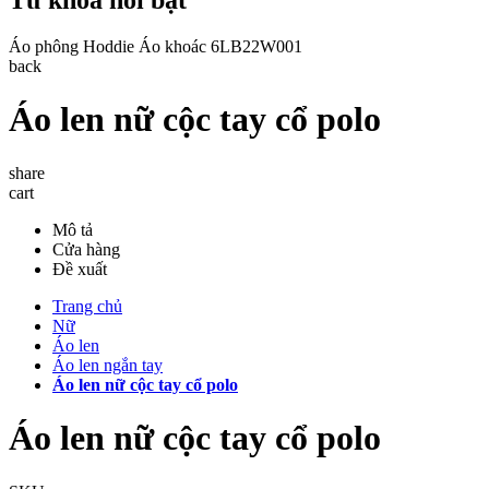
Áo phông
Hoddie
Áo khoác
6LB22W001
back
Áo len nữ cộc tay cổ polo
share
cart
Mô tả
Cửa hàng
Đề xuất
Trang chủ
Nữ
Áo len
Áo len ngắn tay
Áo len nữ cộc tay cổ polo
Áo len nữ cộc tay cổ polo