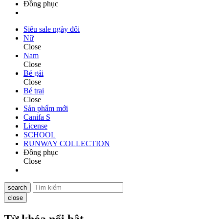
Đồng phục
Siêu sale ngày đôi
Nữ
Close
Nam
Close
Bé gái
Close
Bé trai
Close
Sản phẩm mới
Canifa S
License
SCHOOL
RUNWAY COLLECTION
Đồng phục
Close
search
close
Từ khóa nổi bật