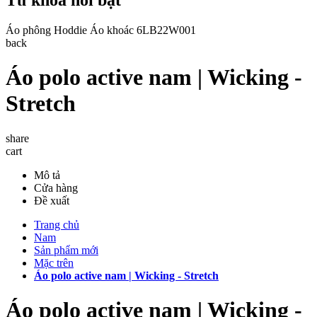
Áo phông
Hoddie
Áo khoác
6LB22W001
back
Áo polo active nam | Wicking -
Stretch
share
cart
Mô tả
Cửa hàng
Đề xuất
Trang chủ
Nam
Sản phẩm mới
Mặc trên
Áo polo active nam | Wicking - Stretch
Áo polo active nam | Wicking -