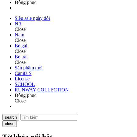
Đồng phục
Siêu sale ngày đôi
Nữ
Close
Nam
Close
Bé gái
Close
Bé trai
Close
Sản phẩm mới
Canifa S
License
SCHOOL
RUNWAY COLLECTION
Đồng phục
Close
search
close
Từ khóa nổi bật