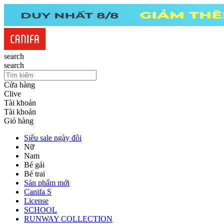
search
search
Cửa hàng
Clive
Tài khoản
Tài khoản
Giỏ hàng
Siêu sale ngày đôi
Nữ
Nam
Bé gái
Bé trai
Sản phẩm mới
Canifa S
License
SCHOOL
RUNWAY COLLECTION