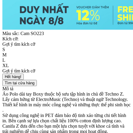
Màu sắc:
Cam SO223
Kích cỡ:
Gợi ý tìm kích cỡ
S
M
L
XL
Gợi ý tìm kích cỡ
Hết hàng!
Tìm tại cửa hàng
Mô tả
Áo Polo dài tay Boxy thuộc bộ sưu tập hình in chủ đề Techno Z.
Lấy cảm hứng từ ElectroMusic (Techno) và thuật ngữ Technology.
Thiết kế hình in máy móc công nghệ và những thực thể phi sinh học
.
Sử dụng công nghệ in PET đảm bảo độ tinh xảo từng chi tiết hình
in. Bên cạnh sự lựa chọn chất liệu 100% cotton định lượng cao.
Canifa Z đưa đến cho bạn một lựa chọn tuyệt vời khoe cá tính và
trải nghiệm dễ chịu cùng sản phẩm trong mọi hoạt động.