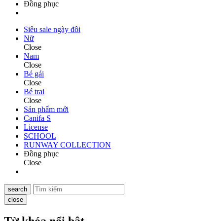
Đồng phục
Siêu sale ngày đôi
Nữ
Close
Nam
Close
Bé gái
Close
Bé trai
Close
Sản phẩm mới
Canifa S
License
SCHOOL
RUNWAY COLLECTION
Đồng phục
Close
search
close
Từ khóa nổi bật