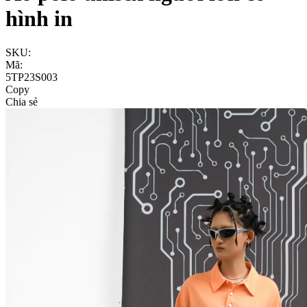
hình in
SKU:
Mã:
5TP23S003
Copy
Chia sẻ