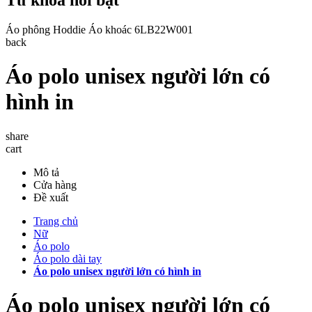
Áo phông
Hoddie
Áo khoác
6LB22W001
back
Áo polo unisex người lớn có
hình in
share
cart
Mô tả
Cửa hàng
Đề xuất
Trang chủ
Nữ
Áo polo
Áo polo dài tay
Áo polo unisex người lớn có hình in
Áo polo unisex người lớn có