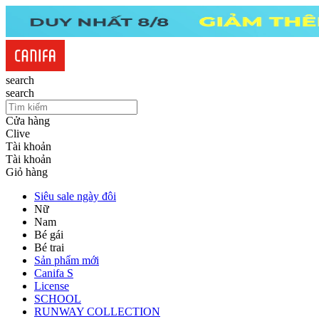
search
search
Cửa hàng
Clive
Tài khoản
Tài khoản
Giỏ hàng
Siêu sale ngày đôi
Nữ
Nam
Bé gái
Bé trai
Sản phẩm mới
Canifa S
License
SCHOOL
RUNWAY COLLECTION