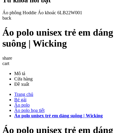
Áo phông
Hoddie
Áo khoác
6LB22W001
back
Áo polo unisex trẻ em dáng
suông | Wicking
share
cart
Mô tả
Cửa hàng
Đề xuất
Trang chủ
Bé gái
Áo polo
Áo polo họa tiết
Áo polo unisex trẻ em dáng suông | Wicking
Áo polo unisex trẻ em dáng