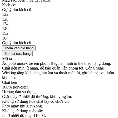
Màu sắc:
Xám họa tiết FA167
Kích cỡ:
Gợi ý tìm kích cỡ
122
128
134
140
152
164
Gợi ý tìm kích cỡ
Thêm vào giỏ hàng
Tìm tại cửa hàng
Mô tả
Áo polo unisex trẻ em phom Regular, hình in thể thao năng động.
Chất liệu mịn, ít nhăn, dễ bảo quản, lên phom tốt. Công nghệ
Wicking tăng khả năng hút ẩm và thoát mồ hôi, giữ bề mặt vải luôn
khô ráo.
Chất liệu
100% polyester.
Hướng dẫn sử dụng
Giặt máy ở nhiệt độ thường, không ngâm.
Không sử dụng hóa chất tẩy có chứa clo.
Phơi ngay khi giặt xong.
Không sử dụng máy sấy.
Là ở nhiệt độ thấp 110 °C.