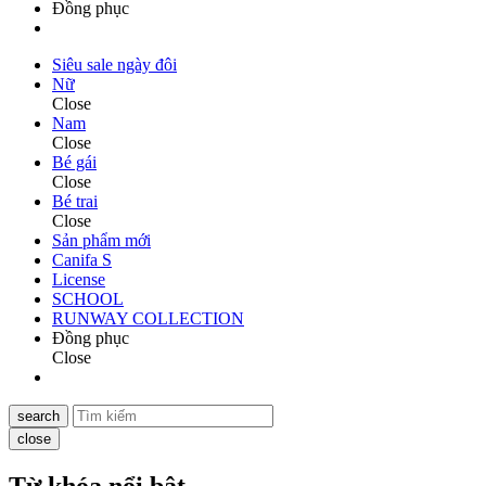
Đồng phục
Siêu sale ngày đôi
Nữ
Close
Nam
Close
Bé gái
Close
Bé trai
Close
Sản phẩm mới
Canifa S
License
SCHOOL
RUNWAY COLLECTION
Đồng phục
Close
search
close
Từ khóa nổi bật