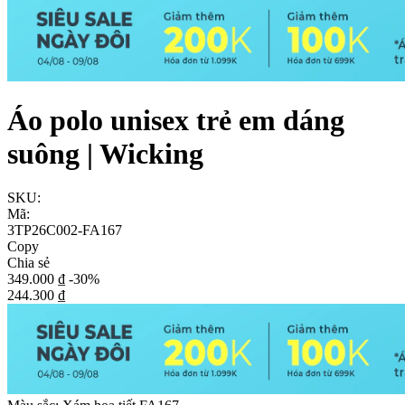
Áo polo unisex trẻ em dáng
suông | Wicking
SKU:
Mã:
3TP26C002-FA167
Copy
Chia sẻ
349.000 ₫
-30%
244.300 ₫