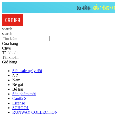
search
search
Cửa hàng
Clive
Tài khoản
Tài khoản
Giỏ hàng
Siêu sale ngày đôi
Nữ
Nam
Bé gái
Bé trai
Sản phẩm mới
Canifa S
License
SCHOOL
RUNWAY COLLECTION