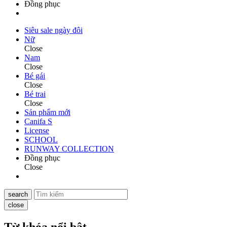
Đồng phục
Siêu sale ngày đôi
Nữ
Close
Nam
Close
Bé gái
Close
Bé trai
Close
Sản phẩm mới
Canifa S
License
SCHOOL
RUNWAY COLLECTION
Đồng phục
Close
search
close
Từ khóa nổi bật