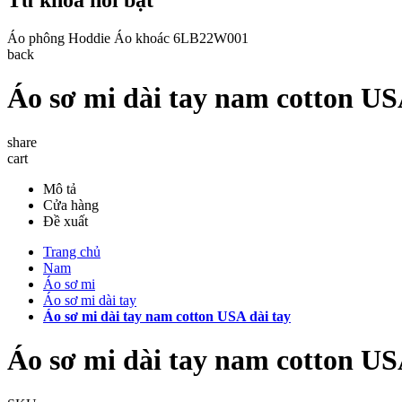
Áo phông
Hoddie
Áo khoác
6LB22W001
back
Áo sơ mi dài tay nam cotton US
share
cart
Mô tả
Cửa hàng
Đề xuất
Trang chủ
Nam
Áo sơ mi
Áo sơ mi dài tay
Áo sơ mi dài tay nam cotton USA dài tay
Áo sơ mi dài tay nam cotton US