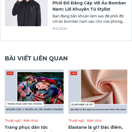
Phối Đồ Đẳng Cấp Với Áo Bomber
thương
Nam: Lời Khuyên Từ Stylist
Bạn đang băn khoăn làm sao để phối đồ
với áo bomber nam sao cho vừa phong
cách vừa đẳng cấp? Với sự đa dạng về
16.12.2024
thiết kế và chất liệu, áo bomber từ lâu đã
trở thành món đồ không thể thiếu trong
tủ quần áo của phái mạnh.
BÀI VIẾT LIÊN QUAN
Thuật ngữ - Kiến thức
Thuật ngữ - Kiến thức
Trang phục dân tộc
Elastane là gì? Đặc điểm,