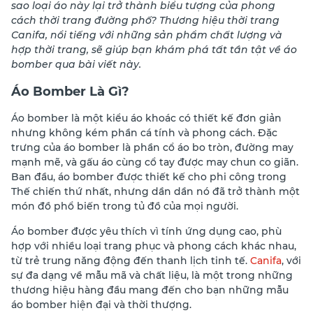
sao loại áo này lại trở thành biểu tượng của phong
cách thời trang đường phố? Thương hiệu thời trang
Canifa, nổi tiếng với những sản phẩm chất lượng và
hợp thời trang, sẽ giúp bạn khám phá tất tần tật về áo
bomber qua bài viết này.
Áo Bomber Là Gì?
Áo bomber là một kiểu áo khoác có thiết kế đơn giản
nhưng không kém phần cá tính và phong cách. Đặc
trưng của áo bomber là phần cổ áo bo tròn, đường may
mạnh mẽ, và gấu áo cùng cổ tay được may chun co giãn.
Ban đầu, áo bomber được thiết kế cho phi công trong
Thế chiến thứ nhất, nhưng dần dần nó đã trở thành một
món đồ phổ biến trong tủ đồ của mọi người.
Áo bomber được yêu thích vì tính ứng dụng cao, phù
hợp với nhiều loại trang phục và phong cách khác nhau,
từ trẻ trung năng động đến thanh lịch tinh tế.
Canifa
, với
sự đa dạng về mẫu mã và chất liệu, là một trong những
thương hiệu hàng đầu mang đến cho bạn những mẫu
áo bomber hiện đại và thời thượng.