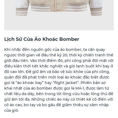
Lịch Sử Của Áo Khoác Bomber
Khi nhắc đến nguồn gốc của áo bomber, ta cần quay
ngược thời gian về đầu thế kỷ 20, thời kỳ chiến tranh thế
giới đầu tiên. Vào thời điểm đó, phi công phải đối mặt với
điều kiện thời tiết khắc nghiệt và gió lạnh buốt khi bay ở
độ cao lớn. Để giữ ấm và bảo vệ sức khỏe của phi công,
quân đội đã phát triển một loại áo khoác đặc biệt được
gọi là “áo khoác bay” hay “flight jacket”. Phiên bản sơ
khai nhất của áo bomber được gọi là MA-1, được làm từ
chất liệu da dày, bên trong lót lông cừu hoặc lông thú để
giữ ấm tối đa. Những chiếc áo này có thiết kế cổ điển với
cổ áo cao, bo tay và bo gấu để giảm thiểu sự xâm nhập
của gió.