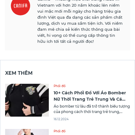
Vietnam với hơn 20 năm khoác lên niềm
vui mặc mới mỗi ngày cho hàng triệu gia
đình Việt qua đa dạng các sản phẩm chất
lượng, dịch vụ mua sắm tiện ích. Với niềm
đam mê chia sẻ kiến thức thông qua bài
viết, hi vọng có thể cung cấp thông tin
hữu ích tới tất cả người đọc!
XEM THÊM
Phối đồ
10+ Cách Phối Đồ Với Áo Bomber
Nữ Thời Trang Trẻ Trung Và Cá
Tính
Áo bomber từ lâu đã trở thành biểu tượng
của phong cách thời trang trẻ trung,
năng động. Không chỉ dừng lại ở sự thoải
16.12.2024
mái, mẫu áo này còn mang tính ứng
dụng cao, phù hợp với nhiều hoàn cảnh
Phối đồ
và cách phối đồ khác nhau. Đặc biệt,