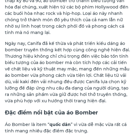
thập kỷ 80 và 90, áo bomber trở thành biểu tượng văn
hóa đại chúng, xuất hiện từ các bộ phim Hollywood đến
các buổi hòa nhạc rock và hip-hop. Loại áo này nhanh
chóng trở thành món đồ yêu thích của cả nam lẫn nữ
nhờ sự linh hoạt trong cách phối đồ và phong cách cá
tính mà nó mang lại.
Ngày nay, Canifa đã kế thừa và phát triển kiểu dáng áo
bomber truyền thống kết hợp cùng công nghệ hiện đại.
Thương hiệu không chỉ chú trọng đến việc bảo tồn tính
biểu tượng của áo bomber mà còn tích hợp các cải tiến
về chất liệu và kỹ thuật may mặc, mang đến những mẫu
áo bomber vừa phong cách vừa tiện lợi. Chất liệu từ vải
dù, vải kaki đến vải nhung đều được Canifa lựa chọn kỹ
lưỡng để đáp ứng nhu cầu đa dạng của người dùng, tạo
ra những sản phẩm vừa giữ được hơi thở truyền thống,
vừa phù hợp với xu hướng thời trang hiện đại.
Đặc điểm nổi bật của áo Bomber
Áo Bomber là item “
quốc dân
” vì vừa dễ mặc vừa rất cá
tính mang nhiều đặc điểm đặc trưng.