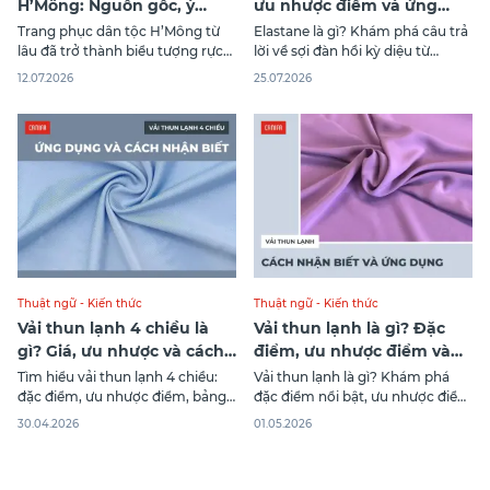
H’Mông: Nguồn gốc, ý
ưu nhược điểm và ứng
nghĩa và các nhóm
dụng
Trang phục dân tộc H’Mông từ
Elastane là gì? Khám phá câu trả
H’Mông
lâu đã trở thành biểu tượng rực
lời về sợi đàn hồi kỳ diệu từ
rỡ cho văn hóa vùng cao Tây
nguồn gốc, quy trình sản xuất,
12.07.2026
25.07.2026
Bắc. Mỗi bộ quần áo không chỉ
ưu nhược điểm, tỷ lệ pha trộn tối
đơn thuần là trang phục mặc
ưu từ CANIFA.
hằng ngày mà còn là một tác
phẩm nghệ thuật thủ công vô
giá. Hãy cùng CANIFA
Thuật ngữ - Kiến thức
Thuật ngữ - Kiến thức
Vải thun lạnh 4 chiều là
Vải thun lạnh là gì? Đặc
gì? Giá, ưu nhược và cách
điểm, ưu nhược điểm và
chọn
cách nhận biết
Tìm hiểu vải thun lạnh 4 chiều:
Vải thun lạnh là gì? Khám phá
đặc điểm, ưu nhược điểm, bảng
đặc điểm nổi bật, ưu nhược điểm
giá và hướng dẫn cách chọn
và cách nhận biết vải thun lạnh
30.04.2026
01.05.2026
đúng loại cho thời trang hàng
chuẩn giúp bạn chọn đúng chất
ngày.
liệu tốt.