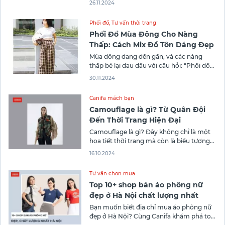
26.11.2024
nhất hiện nay. Vậy màu ánh kim là màu gì
mà lại gây ấn tượng mạnh mẽ trong các
Phối đồ
,
Tư vấn thời trang
bộ sưu tập thời trang nổi tiếng?
Phối Đồ Mùa Đông Cho Nàng
Thấp: Cách Mix Đồ Tôn Dáng Đẹp
Mùa đông đang đến gần, và các nàng
thấp bé lại đau đầu với câu hỏi: “Phối đồ
mùa đông cho nữ thấp thế nào để vừa
30.11.2024
ấm áp, vừa tôn dáng?” Đặc biệt với chiều
cao khiêm tốn như 1m50, việc chọn trang
Canifa mách bạn
phục sao cho vừa hợp thời
Camouflage là gì? Từ Quân Đội
Đến Thời Trang Hiện Đại
Camouflage là gì? Đây không chỉ là một
họa tiết thời trang mà còn là biểu tượng
của sự mạnh mẽ và nam tính. Xuất phát
16.10.2024
từ quân đội, họa tiết này đã nhanh chóng
trở thành nguồn cảm hứng cho các nhà
Tư vấn chọn mua
thiết kế và tín đồ thời trang.
Top 10+ shop bán áo phông nữ
đẹp ở Hà Nội chất lượng nhất
Bạn muốn biết địa chỉ mua áo phông nữ
đẹp ở Hà Nội? Cùng Canifa khám phá top