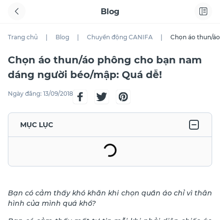
Blog
Trang chủ
|
Blog
|
Chuyển động CANIFA
|
Chọn áo thun/áo
Chọn áo thun/áo phông cho bạn nam
dáng người béo/mập: Quá dễ!
Ngày đăng:
13/09/2018
MỤC LỤC
Bạn có cảm thấy khó khăn khi chọn quần áo chỉ vì thân
hình của mình quá khổ?