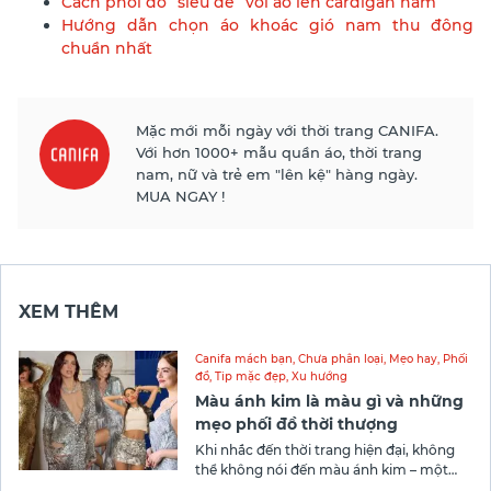
Cách phối đồ “siêu dễ” với áo len cardigan nam
Hướng dẫn chọn áo khoác gió nam thu đông
chuần nhất
Mặc mới mỗi ngày với thời trang CANIFA.
Với hơn 1000+ mẫu quần áo, thời trang
nam, nữ và trẻ em "lên kệ" hàng ngày.
MUA NGAY !
XEM THÊM
Canifa mách bạn
,
Chưa phân loại
,
Mẹo hay
,
Phối
đồ
,
Tip mặc đẹp
,
Xu hướng
Màu ánh kim là màu gì và những
mẹo phối đồ thời thượng
Khi nhắc đến thời trang hiện đại, không
thể không nói đến màu ánh kim – một
trong những xu hướng được ưa chuộng