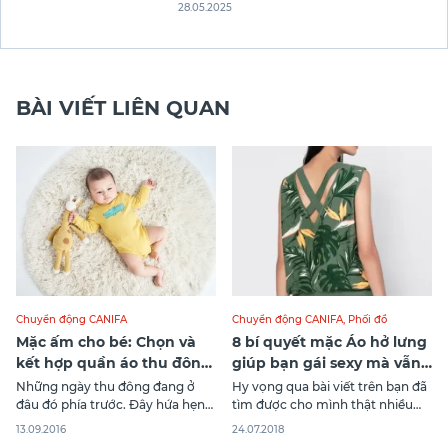
10+ shop bán áo phông nữ đẹp ở Hà Nội
28.05.2025
đáng mua nhất hiện nay. Đọc ngay bài
viết để làm mới tủ đồ của mình nhé!
BÀI VIẾT LIÊN QUAN
Chuyển động CANIFA
Chuyển động CANIFA
,
Phối đồ
Mặc ấm cho bé: Chọn và
8 bí quyết mặc Áo hở lưng
kết hợp quần áo thu đông
giúp bạn gái sexy mà vẫn
cho trẻ
trang nhã
Những ngày thu đông đang ở
Hy vọng qua bài viết trên bạn đã
đâu đó phía trước. Đây hứa hẹn
tìm được cho mình thật nhiều
là một trải nghiệm thú vị cho các
điều hay ho và thú vị xoay quanh
13.09.2016
24.07.2018
bé nhưng nếu bố mẹ không biết
chiếc áo quyến rũ này