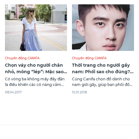
cách chọn quần áo để giữ ấm
cho con thì trẻ rất dễ bị ốm. Các
vị phụ huynh chắc hẳn không
Chuyển động CANIFA
Chuyển động CANIFA
Chọn váy cho người chân
Thời trang cho người gầy
nhỏ, mông “lép”: Mặc sao
nam: Phối sao cho đúng?
cho đẹp?
Mặc sao cho đẹp?
Có vòng ba không mấy đầy đặn
Cùng Canifa chọn đồ dành cho
là điều khiến các cô nàng cảm
nam giới gầy, giúp bạn phối đồ
thấy không tự tin. Nếu không
đúng cách và mặc đẹp hơn. Bài
08.04.2017
15.01.2018
may sở hữu một đôi chân nhỏ,
viết sẽ gợi ý những kiểu trang
gầy yếu và thiếu sức sống nữa thì
phục và cách phối đồ phù hợp,
thực sự sẽ gây khó khăn cho các
giúp bạn tự tin và nổi bật hơn
bạn trong việc lựa chọn loại quần
trong mọi hoàn cảnh."