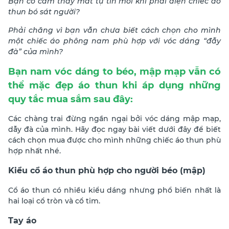
Bạn có cảm thấy mất tự tin mỗi khi phải diện chiếc áo
thun bó sát người?
Phải chăng vì bạn vẫn chưa biết cách chọn cho mình
một chiếc áo phông nam phù hợp với vóc dáng “đẫy
đà” của mình?
Bạn nam vóc dáng to béo, mập mạp vẫn có
thể mặc đẹp áo thun khi áp dụng những
quy tắc mua sắm sau đây:
Các chàng trai đừng ngần ngại bởi vóc dáng mập mạp,
dẫy đà của mình. Hãy đọc ngay bài viết dưới đây để biết
cách chọn mua được cho mình những chiếc áo thun phù
hợp nhất nhé.
Kiểu cổ áo thun phù hợp cho người béo (mập)
Cổ áo thun có nhiều kiểu dáng nhưng phổ biến nhất là
hai loại cổ tròn và cổ tim.
Tay áo