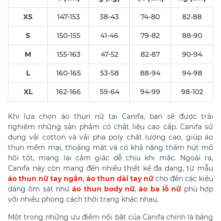
XS
147-153
38-43
74-80
82-88
S
150-155
41-46
79-82
88-90
M
155-163
47-52
82-87
90-94
L
160-165
53-58
88-94
94-98
XL
162-166
59-64
94-99
98-102
Khi lựa chọn áo thun nữ tại Canifa, bạn sẽ được trải
nghiệm những sản phẩm có chất liệu cao cấp. Canifa sử
dụng vải cotton và vải pha poly chất lượng cao, giúp áo
thun mềm mại, thoáng mát và có khả năng thấm hút mồ
hôi tốt, mang lại cảm giác dễ chịu khi mặc. Ngoài ra,
Canifa này còn mang đến nhiều thiết kế đa dạng, từ mẫu
áo thun nữ tay ngắn
,
áo thun dài tay nữ
cho đến các kiểu
dáng ôm sát như
áo thun body nữ
,
áo ba lỗ nữ
phù hợp
với nhiều phong cách thời trang khác nhau.
Một trong những ưu điểm nổi bật của Canifa chính là bảng