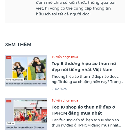
đam mê chia sẻ kiến thức thông qua bài
viết, hi vọng có thể cung cấp thông tin
hữu ích tới tất cả người đọc!
XEM THÊM
Tư vấn chọn mua
Top 8 thương hiệu áo thun nữ
đẹp nổi tiếng nhất Việt Nam
Thương hiệu áo thun nữ đẹp nào được
người dùng ưa chuộng hiện nay? Trong
bài viết này, Canifa giới thiệu tới bạn top 8
21.02.2025
thương hiệu áo thun nữ nổi tiếng Việt
Nam giúp bạn dễ dàng chọn lựa được
Tư vấn chọn mua
mẫu áo phông đẹp ưng ý nhất!
Top 10 shop áo thun nữ đẹp ở
TPHCM đáng mua nhất
Canifa cung cấp tới bạn top 10 shop áo
thun nữ đẹp ở TPHCM đáng mua nhất