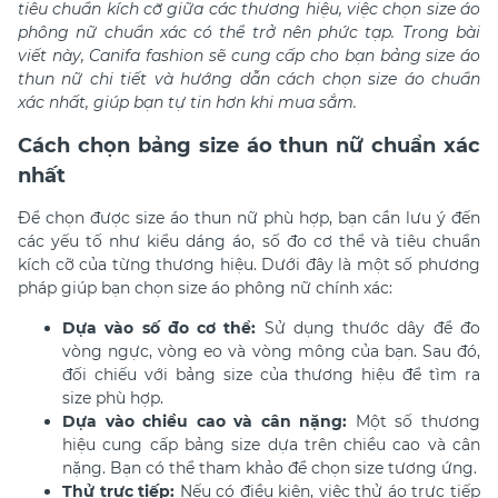
tiêu chuẩn kích cỡ giữa các thương hiệu, việc chọn size áo
phông nữ chuẩn xác có thể trở nên phức tạp. Trong bài
viết này, Canifa fashion sẽ cung cấp cho bạn bảng size áo
thun nữ chi tiết và hướng dẫn cách chọn size áo chuẩn
xác nhất, giúp bạn tự tin hơn khi mua sắm.
Cách chọn bảng size áo thun nữ chuẩn xác
nhất
Để chọn được size áo thun nữ phù hợp, bạn cần lưu ý đến
các yếu tố như kiểu dáng áo, số đo cơ thể và tiêu chuẩn
kích cỡ của từng thương hiệu. Dưới đây là một số phương
pháp giúp bạn chọn size áo phông nữ chính xác:​
Dựa vào số đo cơ thể:
Sử dụng thước dây để đo
vòng ngực, vòng eo và vòng mông của bạn. Sau đó,
đối chiếu với bảng size của thương hiệu để tìm ra
size phù hợp.​
Dựa vào chiều cao và cân nặng:
Một số thương
hiệu cung cấp bảng size dựa trên chiều cao và cân
nặng. Bạn có thể tham khảo để chọn size tương ứng.​
Thử trực tiếp:
Nếu có điều kiện, việc thử áo trực tiếp