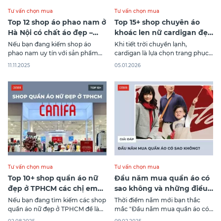
Tư vấn chọn mua
Tư vấn chọn mua
Top 12 shop áo phao nam ở
Top 15+ shop chuyên áo
Hà Nội có chất áo đẹp –
khoác len nữ cardigan đẹp
dày – ấm
cao cấp nhất
Nếu bạn đang kiếm shop áo
Khi tiết trời chuyển lạnh,
phao nam uy tín với sản phẩm
cardigan là lựa chọn trang phục
chất lượng, kiểu dáng đa dạng và
giữ ấm đảm bảo đủ tính thời
11.11.2025
05.01.2026
giá cả hợp lý không hề dễ dàng.
trang và thanh lịch được nhiều
Canifa sẽ tổng hợp cho bạn 12 địa
cô nàng ưa chuộng. Nếu bạn
chỉ mua áo phao nam đáng tin
đang tìm kiếm các shop chuyên
cậy nhất tại Hà Nội để bạn
áo khoác len nữ cardigan mẫu
mã đẹp, chất lượng tốt mà giá
phải
Tư vấn chọn mua
Tư vấn chọn mua
Top 10+ shop quần áo nữ
Đầu năm mua quần áo có
đẹp ở TPHCM các chị em
sao không và những điều
cực yêu thích
kiêng kỵ gì?
Nếu bạn đang tìm kiếm các shop
Thời điểm năm mới bạn thắc
quần áo nữ đẹp ở TPHCM để làm
mắc "Đầu năm mua quần áo có
mới phong cách, bài viết này
sao không?". Khám phá ngay bài