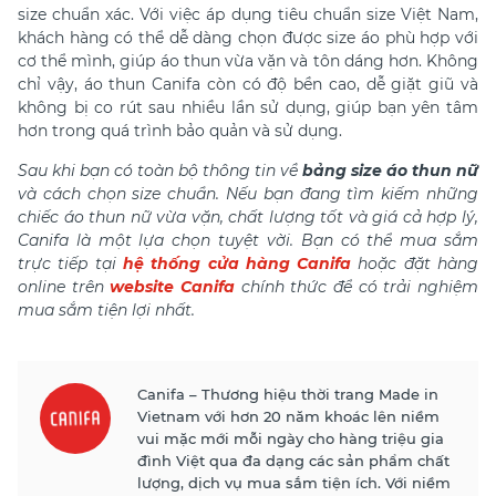
size chuẩn xác. Với việc áp dụng tiêu chuẩn size Việt Nam,
khách hàng có thể dễ dàng chọn được size áo phù hợp với
cơ thể mình, giúp áo thun vừa vặn và tôn dáng hơn. Không
chỉ vậy, áo thun Canifa còn có độ bền cao, dễ giặt giũ và
không bị co rút sau nhiều lần sử dụng, giúp bạn yên tâm
hơn trong quá trình bảo quản và sử dụng.
Sau khi bạn có toàn bộ thông tin về
bảng size áo thun nữ
và cách chọn size chuẩn. Nếu bạn đang tìm kiếm những
chiếc áo thun nữ vừa vặn, chất lượng tốt và giá cả hợp lý,
Canifa là một lựa chọn tuyệt vời. Bạn có thể mua sắm
trực tiếp tại
hệ thống cửa hàng Canifa
hoặc đặt hàng
online trên
website Canifa
chính thức để có trải nghiệm
mua sắm tiện lợi nhất.
Canifa – Thương hiệu thời trang Made in
Vietnam với hơn 20 năm khoác lên niềm
vui mặc mới mỗi ngày cho hàng triệu gia
đình Việt qua đa dạng các sản phẩm chất
lượng, dịch vụ mua sắm tiện ích. Với niềm