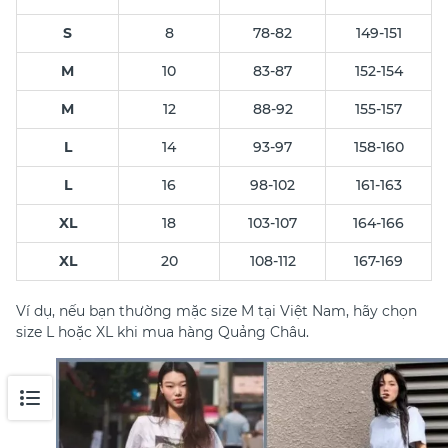
S
8
78-82
149-151
M
10
83-87
152-154
M
12
88-92
155-157
L
14
93-97
158-160
L
16
98-102
161-163
XL
18
103-107
164-166
XL
20
108-112
167-169
Ví dụ, nếu bạn thường mặc size M tại Việt Nam, hãy chọn
size L hoặc XL khi mua hàng Quảng Châu.