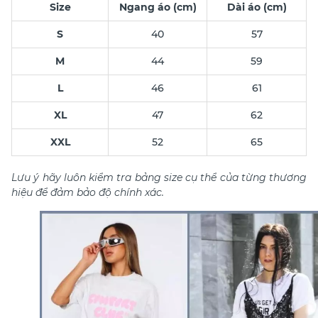
Size
Ngang áo (cm)
Dài áo (cm)
S
40
57
M
44
59
L
46
61
XL
47
62
XXL
52
65
Lưu ý hãy luôn kiểm tra bảng size cụ thể của từng thương
hiệu để đảm bảo độ chính xác.