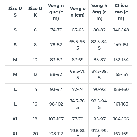
Vòng n
Vòng h
Chiều
Size U
Size U
Vòng e
gực (c
ông (c
cao (c
S
K
o (cm)
m)
m)
m)
S
6
74-77
63-65
80-82
146-148
65.5-66.
82.5-84.
S
8
78-82
149-151
5
5
M
10
83-87
67-69
85-87
152-154
69.5-71.
87.5-89.
M
12
88-92
155-157
5
5
L
14
93-97
72-74
90-92
158-160
74.5-76.
92.5-94.
L
16
98-102
161-163
5
5
XL
18
103-107
77-79
95-97
164-166
79.5-81.
97.5-99.
XL
20
108-112
167-169