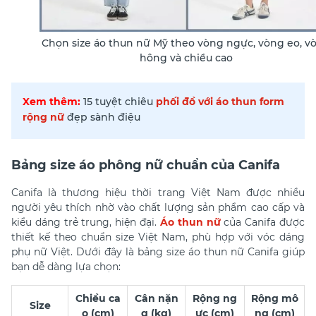
Chọn size áo thun nữ Mỹ theo vòng ngực, vòng eo, v
hông và chiều cao
Xem thêm:
15 tuyệt chiêu
phối đồ với áo thun form
rộng nữ
đẹp sành điệu
Bảng size áo phông nữ chuẩn của Canifa
Canifa là thương hiệu thời trang Việt Nam được nhiều
người yêu thích nhờ vào chất lượng sản phẩm cao cấp và
kiểu dáng trẻ trung, hiện đại.
Áo thun nữ
của Canifa được
thiết kế theo chuẩn size Việt Nam, phù hợp với vóc dáng
phụ nữ Việt. Dưới đây là bảng size áo thun nữ Canifa giúp
bạn dễ dàng lựa chọn:
Chiều ca
Cân nặn
Rộng ng
Rộng mô
Size
o (cm)
g (kg)
ực (cm)
ng (cm)