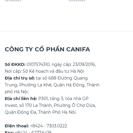
02.08.2025
09.02.2025
chắc chắn sẽ là cẩm nang hữu
viết sau của Canifa để biết những
ích dành cho bạn. Từ những cửa
lý do tại sao nên mua quần áo
hàng sang trọng, đẳng cấp đến
đầu năm, những lưu ý khi mua,
các local brand cá tính, độc đáo,
điều kiêng kỵ cần tránh và địa chỉ
TP.HCM luôn
mua
CÔNG TY CỔ PHẦN CANIFA
Số ĐKKD:
0107574310, ngày cấp: 23/09/2016,
Nơi cấp: Sở Kế hoạch và đầu tư Hà Nội
Địa chỉ trụ sở:
tại số 688 Đường Quang
Trung, Phường La Khê, Quận Hà Đông, Thành
phố Hà Nội.
Địa chỉ liên hệ:
P301, tầng 3, tòa nhà GP
Invest, số 170 La Thành, Phường Ô Chợ Dừa,
Quận Đống Đa, Thành Phố Hà Nội.
Điện thoại:
+8424 - 7303.0222
Fax:
+8424 - 6277.6419