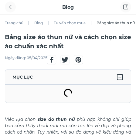
Blog
Trang chủ
|
Blog
|
Tư vấn chọn mua
|
Bảng size áo thun nữ
Bảng size áo thun nữ và cách chọn size
áo chuẩn xác nhất
Ngày đăng:
05/04/2025
MỤC LỤC
Việc lựa chọn
size áo thun nữ
phù hợp không chỉ giúp
bạn cảm thấy thoải mái mà còn tôn lên vẻ đẹp và phong
cách cá nhân. Tuy nhiên, với sự đa dạng về kiểu dáng và