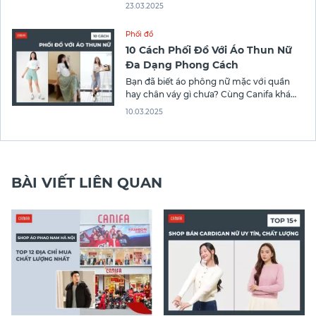
giúp bạn chọn mua địa chỉ uy tín, giá
23.03.2025
thành hợp lý và phù hợp với phong cách
thời trang bạn lựa chọn!
Phối đồ
10 Cách Phối Đồ Với Áo Thun Nữ
Đa Dạng Phong Cách
Bạn đã biết áo phông nữ mặc với quần
hay chân váy gì chưa? Cùng Canifa khám
phá 10 cách phối đồ với áo thun nữ đa
10.03.2025
dạng mọi phong cách giúp bạn tự tin tỏa
sáng trong mọi tình huống.!
BÀI VIẾT LIÊN QUAN