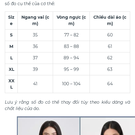
số đo cụ thể của cơ thể:​
Siz
Ngang vai (c
Vòng ngực (c
Chiều dài áo (c
e
m)
m)
m)
S
35
77 – 82
60
M
36
83 – 88
61
L
37
89 – 94
62
XL
39
95 – 99
63
XX
41
100 – 104
64
L
​Lưu ý rằng số đo có thể thay đổi tùy theo kiểu dáng và
chất liệu của áo.