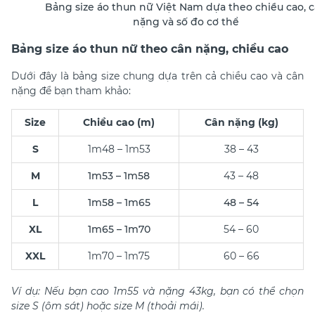
Bảng size áo thun nữ Việt Nam dựa theo chiều cao, 
nặng và số đo cơ thể
Bảng size áo thun nữ theo cân nặng, chiều cao
Dưới đây là bảng size chung dựa trên cả chiều cao và cân
nặng để bạn tham khảo:
Size
Chiều cao (m)
Cân nặng (kg)
S
1m48 – 1m53
38 – 43
M
1m53 – 1m58
43 – 48
L
1m58 – 1m65
48 – 54
XL
1m65 – 1m70
54 – 60
XXL
1m70 – 1m75
60 – 66
​Ví dụ: Nếu bạn cao 1m55 và nặng 43kg, bạn có thể chọn
size S (ôm sát) hoặc size M (thoải mái).