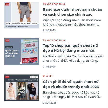
Tư vấn chọn mua
Bảng size quần short nam chuẩn
và cách chọn size chính xác
Việc lựa chọn đúng size quần short nam
không chỉ giúp bạn mặc thoải mái mà
còn nâng tầm phong cách. Dù bạn yêu
14.08.2025
thích sự năng động hay lịch lãm, một
chiếc quần short vừa vặn luôn là yếu tố
Tư vấn chọn mua
quan trọng. Trong bài viết này, Thời trang
Top 10 shop bán quần short nữ
Canifa
đẹp ở Hà Nội đáng mua nhất
Hà Nội có rất nhiều địa chỉ mua sắm quần
short nữ với thiết kế đa dạng, từ năng
động đến thanh lịch. Việc tìm ra shop bán
01.08.2025
quần short nữ đẹp ở Hà Nội luôn được chị
em quan tâm để làm mới phong cách
Phối đồ
mỗi ngày. Một chiếc
Cách phối đồ với quần short nữ
đẹp và chuẩn trendy nhất 2026
Bạn chưa biết quần sooc nữ kết hợp với
áo gì? Đọc ngay bài viết sau của Canifa
khám phá 10+ cách phối đồ với quần
09.04.2025
short nữ cá tính, siêu hack dáng, giúp bạn