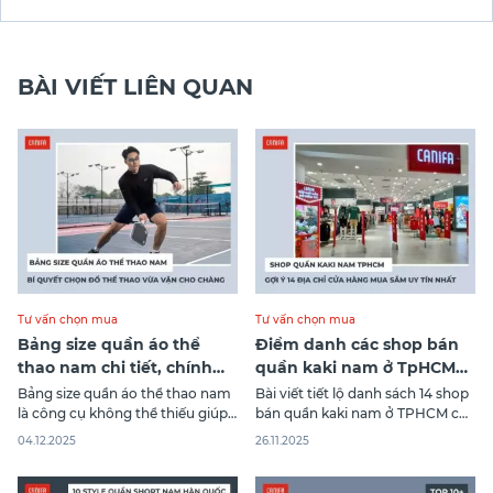
tự tin tỏa sáng trong mọi hoàn cảnh và
trong cả thời tiết nóng của
BÀI VIẾT LIÊN QUAN
Tư vấn chọn mua
Tư vấn chọn mua
Bảng size quần áo thể
Điểm danh các shop bán
thao nam chi tiết, chính
quần kaki nam ở TpHCM
xác nhất 2026
chất lượng nhất
Bảng size quần áo thể thao nam
Bài viết tiết lộ danh sách 14 shop
là công cụ không thể thiếu giúp
bán quần kaki nam ở TPHCM có
bạn lựa chọn trang phục vừa
chất lượng cao cấp với giá thành
04.12.2025
26.11.2025
vặn, thoải mái khi vận động. Việc
phải chăng mà không phải ai
hiểu rõ cách đo và đối chiếu số
cũng biết. Mời bạn cùng Canifa
đo với bảng size chuẩn sẽ giúp
điểm qua những địa chỉ đáng tin