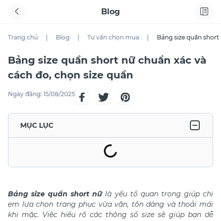
Blog
Trang chủ
|
Blog
|
Tư vấn chọn mua
|
Bảng size quần short
Bảng size quần short nữ chuẩn xác và
cách đo, chọn size quần
Ngày đăng:
15/08/2025
MỤC LỤC
Bảng size quần short nữ
là yếu tố quan trọng giúp chị
em lựa chọn trang phục vừa vặn, tôn dáng và thoải mái
khi mặc. Việc hiểu rõ các thông số size sẽ giúp bạn dễ