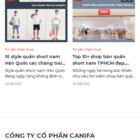
bạn tránh được tình trạng mua
sau đây để chọn cho mình chiếc
nhầm kích
quần kaki
Tư vấn chọn mua
Tư vấn chọn mua
10 style quần short nam
Top 10+ shop bán quần
Hàn Quốc các chàng trai
short nam TPHCM đẹp,
ưa chuộng
chất lượng nhất
Style quần short nam Hàn Quốc
Những ngày hè nóng bức khiến
đang ngày càng khẳng định vị
nhu cầu tìm kiếm shop bán quần
thế của mình trong làng thời
short nam TPHCM ngày càng
23.08.2025
20.08.2025
trang quốc tế, trở thành lựa chọn
tăng. Một chiếc quần sooc phù
hàng đầu của giới trẻ. Không chỉ
hợp không chỉ giúp phái mạnh
đơn thuần là một item thời
cảm thấy thoải mái, dễ chịu khi
trang, quần short nam Hàn Quốc
vận động mà còn là item đa-zi-
còn là biểu tượng của phong
năng cho anh em trong nhiều
hoàn
CÔNG TY CỔ PHẦN CANIFA