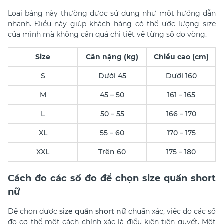
Loại bảng này thường được sử dụng như một hướng dẫn
nhanh. Điều này giúp khách hàng có thể ước lượng size
của mình mà không cần quá chi tiết về từng số đo vòng.
Size
Cân nặng (kg)
Chiều cao (cm)
S
Dưới 45
Dưới 160
M
45 – 50
161 – 165
L
50 – 55
166 – 170
XL
55 – 60
170 – 175
XXL
Trên 60
175 – 180
Cách đo các số đo để chọn size quần short
nữ
Để chọn được
size quần short nữ
chuẩn xác, việc đo các số
đo cơ thể một cách chính xác là điều kiện tiên quyết. Một