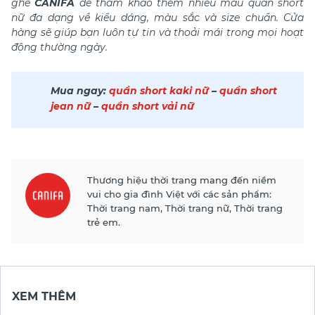
ghé
CANIFA
để tham khảo thêm nhiều mẫu quần short
nữ đa dạng về kiểu dáng, màu sắc và size chuẩn. Cửa
hàng sẽ giúp bạn luôn tự tin và thoải mái trong mọi hoạt
động thường ngày.
Mua ngay:
quần short kaki nữ
–
quần short
jean nữ
–
quần short vải nữ
Thương hiệu thời trang mang đến niềm
vui cho gia đình Việt với các sản phẩm:
Thời trang nam, Thời trang nữ, Thời trang
trẻ em.
XEM THÊM