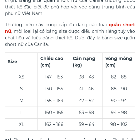
chọn.
Bảng size quần short nữ
của Canifa thường được
thiết kế đặc biệt để phù hợp với vóc dáng trung bình của
phụ nữ Việt Nam.
Thương hiệu này cung cấp đa dạng các loại
quần short
nữ
, mỗi loại lại có bảng size được điều chỉnh riêng tuỳ vào
chất liệu và kiểu dáng thiết kế.
Dưới đây là
bảng size quần
short nữ
của Canifa.
Chiều cao
Cân nặng
Vòng mông
Size
(cm)
(kg)
(cm)
XS
147 – 153
38 – 43
82 – 88
S
150 – 155
41 – 46
88 – 90
M
155 – 163
47 – 52
90 – 94
L
160 – 165
53 – 58
94 – 98
XL
162 – 166
59 – 64
98 – 102