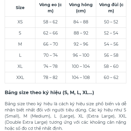
Vòng eo (c
Vòng hông
Vòng đùi (c
Size
m)
(cm)
m)
XS
58 – 62
84 – 88
50 – 52
S
62 – 66
88 – 92
52 – 54
M
66 – 70
92 – 96
54 – 56
L
70 – 74
96 – 100
56 – 58
XL
74 – 78
100 – 104
58 – 60
XXL
78 – 82
104 – 108
60 – 62
Bảng size theo ký hiệu (S, M, L, XL…)
Bảng size theo ký hiệu là cách ký hiệu size phổ biến và dễ
nhận biết nhất đối với người tiêu dùng. Các ký hiệu như S
(Small), M (Medium), L (Large), XL (Extra Large), XXL
(Double Extra Large) tương ứng với các khoảng cân nặng
hoặc số đo cơ thể nhất định.