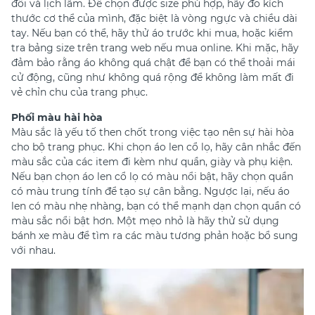
đối và lịch lãm. Để chọn được size phù hợp, hãy đo kích
thước cơ thể của mình, đặc biệt là vòng ngực và chiều dài
tay. Nếu bạn có thể, hãy thử áo trước khi mua, hoặc kiểm
tra bảng size trên trang web nếu mua online. Khi mặc, hãy
đảm bảo rằng áo không quá chật để bạn có thể thoải mái
cử động, cũng như không quá rộng để không làm mất đi
vẻ chỉn chu của trang phục.
Phối màu hài hòa
Màu sắc là yếu tố then chốt trong việc tạo nên sự hài hòa
cho bộ trang phục. Khi chọn áo len cổ lọ, hãy cân nhắc đến
màu sắc của các item đi kèm như quần, giày và phụ kiện.
Nếu bạn chọn áo len cổ lọ có màu nổi bật, hãy chọn quần
có màu trung tính để tạo sự cân bằng. Ngược lại, nếu áo
len có màu nhẹ nhàng, bạn có thể mạnh dạn chọn quần có
màu sắc nổi bật hơn. Một mẹo nhỏ là hãy thử sử dụng
bánh xe màu để tìm ra các màu tương phản hoặc bổ sung
với nhau.