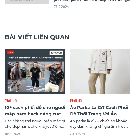
trong thời gian dài. Cùng khám phá ngay
27.12.2024
8 cách bảo quản áo phao lông vũ trong
bài viết sau cùng Canifa nhé!
BÀI VIẾT LIÊN QUAN
Phối đồ
Phối đồ
10+ cách phối đồ cho người
Áo Parka Là Gì? Cách Phối
mập nam hack dáng cực
Đồ Thời Trang Với Áo
thon gọn
Parka
Các chàng trai người mập mặc gì
Áo parka là gì? – chiếc áo khoác
cho đẹp nam, che khuyết điểm
dày dặn không chỉ giữ ấm hiệu
hiệu quả, hack dáng thon gọn và
quả mà còn là biểu tượng thời
16.04.2025
20.11.2024