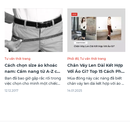
để tự tin toả sáng ở bất cứ đâu?
trang trong những ngày đông
Với 10+ cách phối đồ cho người
giá rét và là lựa chọn lý tưởng
mập nam dưới đây của Canifa
cho mọi phong cách. Các
giúp bạn có toàn bộ câu trả lời
thương hiệu nổi tiếng đã đưa áo
parka lên một
Tư vấn thời trang
Phối đồ
,
Tư vấn thời trang
Cách chọn size áo khoác
Chân Váy Len Dài Kết Hợp
nam: Cẩm nang từ A-Z cho
Với Áo Gì? Top 15 Cách Phối
bạn
Đồ Đẹp
Bạn đã bao giờ gặp rắc rối trong
Mùa đông này các nàng đã biết
việc chọn cho mình một chiếc
chân váy len dài kết hợp với áo gì
áo khoác vừa vặn? Bạn đã từng
để trở nên nổi bật, thu hút mà
12.12.2017
14.01.2025
phải chấp nhận diện một chiếc
vẫn ấm áp trong mùa đông này
áo khoác rộng hoặc chật chỉ vì
chưa? Cùng Canifa khám phá
chưa xác định được size áo của
ngay 15 cách phối đồ với chân
mình? Đừng lo lắng! CANIFA sẽ
váy len dài qua bài viết bên
giúp bạn đánh