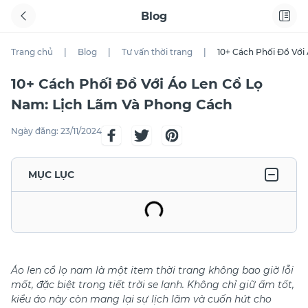
Blog
Trang chủ
|
Blog
|
Tư vấn thời trang
|
10+ Cách Phối Đồ Với
10+ Cách Phối Đồ Với Áo Len Cổ Lọ
Nam: Lịch Lãm Và Phong Cách
Ngày đăng:
23/11/2024
MỤC LỤC
Áo len cổ lọ nam là một item thời trang không bao giờ lỗi
mốt, đặc biệt trong tiết trời se lạnh. Không chỉ giữ ấm tốt,
kiểu áo này còn mang lại sự lịch lãm và cuốn hút cho