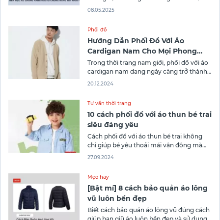
quả? Đọc ngay bài viết sau của Canifa để
08.05.2025
biết áo chống nắng màu gì tốt nhất, cách
chọn mua và địa chỉ mua áo chống nắng
Phối đồ
tốt hiện nay!
Hướng Dẫn Phối Đồ Với Áo
Cardigan Nam Cho Mọi Phong
Cách
Trong thời trang nam giới, phối đồ với áo
cardigan nam đang ngày càng trở thành
xu hướng được ưa chuộng bởi tính linh
20.12.2024
hoạt và khả năng phù hợp với nhiều
phong cách khác nhau. Đặc biệt, với
Tư vấn thời trang
những thương hiệu thời trang uy tín như
10 cách phối đồ với áo thun bé trai
Canifa, việc lựa
siêu đáng yêu
Cách phối đồ với áo thun bé trai không
chỉ giúp bé yêu thoải mái vận động mà
còn giúp bé trở nên thật thời trang. Từ
27.09.2024
việc chọn lựa màu sắc phù hợp đến các
phụ kiện đi kèm, những cách phối đồ này
Mẹo hay
sẽ làm nổi bật phong
[Bật mí] 8 cách bảo quản áo lông
vũ luôn bền đẹp
Biết cách bảo quản áo lông vũ đúng cách
giúp bạn giữ áo luôn bền đẹp và sử dụng