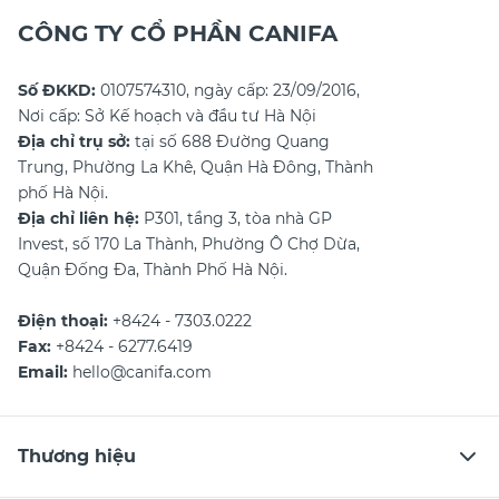
CÔNG TY CỔ PHẦN CANIFA
Số ĐKKD:
0107574310, ngày cấp: 23/09/2016,
Nơi cấp: Sở Kế hoạch và đầu tư Hà Nội
Địa chỉ trụ sở:
tại số 688 Đường Quang
Trung, Phường La Khê, Quận Hà Đông, Thành
phố Hà Nội.
Địa chỉ liên hệ:
P301, tầng 3, tòa nhà GP
Invest, số 170 La Thành, Phường Ô Chợ Dừa,
Quận Đống Đa, Thành Phố Hà Nội.
Điện thoại:
+8424 - 7303.0222
Fax:
+8424 - 6277.6419
Email:
hello@canifa.com
Thương hiệu