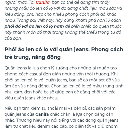
người mặc. Tại
Canifa
, bạn có thể dễ dàng tìm thấy
những mẫu áo len cổ lọ với đa dạng chất liệu, màu sắc và
kiểu dáng, phù hợp cho nhiều phong cách phối đồ khác
nhau. Trong bài viết này, hãy cùng khám phá hơn 10 cách
phối đồ với áo len cổ lọ nam
để biến chiếc áo quen thuộc
này thành món đồ thời trang không thể thiếu trong tủ đồ
của bạn.
Phối áo len cổ lọ với quần jeans: Phong cách
trẻ trung, năng động
Quần jeans là lựa chọn lý tưởng cho những ai muốn tạo
phong cách casual đơn giản nhưng vẫn thời thượng. Khi
phối áo len cổ lọ với quần jeans, bạn sẽ có một set đồ vừa
ấm áp vừa năng động. Chọn áo len cổ lọ có màu trung tính
như xám, đen hoặc be sẽ giúp bạn dễ dàng phối với các
kiểu quần jeans khác nhau.
Nếu bạn tìm kiếm sự thoải mái và bền bỉ, các sản phẩm
quần jeans của
Canifa
chắc chắn là lựa chọn đáng cân
nhắc. Thương hiệu này nổi tiếng với các dòng quần jeans
làm từ chất liệu denim cao cấp, co giãn tốt và giữ phom