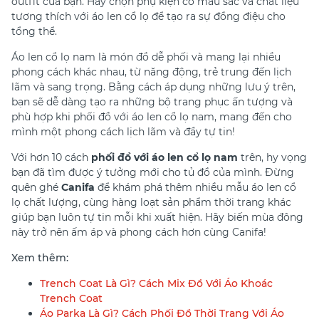
outfit của bạn. Hãy chọn phụ kiện có màu sắc và chất liệu
tương thích với áo len cổ lọ để tạo ra sự đồng điệu cho
tổng thể.
Áo len cổ lọ nam là món đồ dễ phối và mang lại nhiều
phong cách khác nhau, từ năng động, trẻ trung đến lịch
lãm và sang trọng. Bằng cách áp dụng những lưu ý trên,
bạn sẽ dễ dàng tạo ra những bộ trang phục ấn tượng và
phù hợp khi phối đồ với áo len cổ lọ nam, mang đến cho
mình một phong cách lịch lãm và đầy tự tin!
Với hơn 10 cách
phối đồ với áo len cổ lọ nam
trên, hy vọng
bạn đã tìm được ý tưởng mới cho tủ đồ của mình. Đừng
quên ghé
Canifa
để khám phá thêm nhiều mẫu áo len cổ
lọ chất lượng, cùng hàng loạt sản phẩm thời trang khác
giúp bạn luôn tự tin mỗi khi xuất hiện. Hãy biến mùa đông
này trở nên ấm áp và phong cách hơn cùng Canifa!
Xem thêm:
Trench Coat Là Gì? Cách Mix Đồ Với Áo Khoác
Trench Coat
Áo Parka Là Gì? Cách Phối Đồ Thời Trang Với Áo