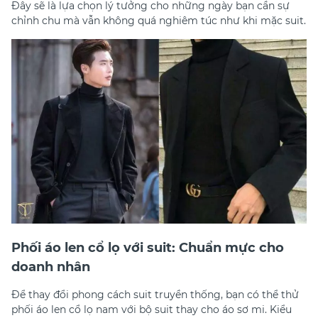
Đây sẽ là lựa chọn lý tưởng cho những ngày bạn cần sự
chỉnh chu mà vẫn không quá nghiêm túc như khi mặc suit.
Phối áo len cổ lọ với suit: Chuẩn mực cho
doanh nhân
Để thay đổi phong cách suit truyền thống, bạn có thể thử
phối áo len cổ lọ nam với bộ suit thay cho áo sơ mi. Kiểu