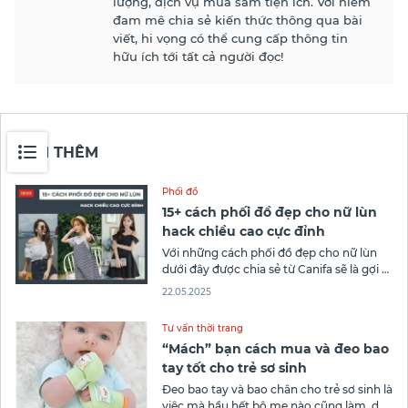
lượng, dịch vụ mua sắm tiện ích. Với niềm
đam mê chia sẻ kiến thức thông qua bài
viết, hi vọng có thể cung cấp thông tin
hữu ích tới tất cả người đọc!
XEM THÊM
Phối đồ
15+ cách phối đồ đẹp cho nữ lùn
hack chiều cao cực đỉnh
Với những cách phối đồ đẹp cho nữ lùn
dưới đây được chia sẻ từ Canifa sẽ là gợi ý
tuyệt hảo để bạn hack chiều cao cực đỉnh
22.05.2025
đa dạng hóa trang phục đi làm, đi chơi
của mình. Khám phá ngay nào!
Tư vấn thời trang
“Mách” bạn cách mua và đeo bao
tay tốt cho trẻ sơ sinh
Đeo bao tay và bao chân cho trẻ sơ sinh là
việc mà hầu hết bộ mẹ nào cũng làm, dù