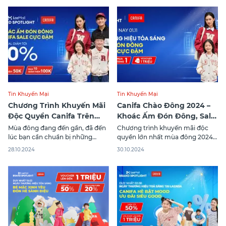
Tin Khuyến Mại
Tin Khuyến Mại
Chương Trình Khuyến Mãi
Canifa Chào Đông 2024 –
Độc Quyền Canifa Trên
Khoác Ấm Đón Đông, Sale
Lazada – Sale Lớn Nhất
Cực Đậm!
Mùa đông đang đến gần, đã đến
Chương trình khuyến mãi độc
Mùa Đông 2024
lúc bạn cần chuẩn bị những
quyền lớn nhất mùa đông 2024
trang phục ấm áp và phong cách
của Canifa trên Lazada sắp sửa
28.10.2024
30.10.2024
cho cả gia đình. Canifa mang đến
tung loạt ưu đãi khủng. Đây
chương trình khuyến mãi cực
không chỉ là cơ hội mua sắm
khủng trên Lazada, với thông
thông minh mà còn giúp bạn
điệp “Khoác ấm đón đông –
sẵn sàng chào đón mùa đông với
Canifa sale cực đậm”. Đây là cơ
chi phí tiết kiệm tối đa. Hãy