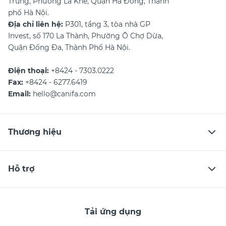
Trung, Phường La Khê, Quận Hà Đông, Thành
phố Hà Nội.
Địa chỉ liên hệ:
P301, tầng 3, tòa nhà GP
Invest, số 170 La Thành, Phường Ô Chợ Dừa,
Quận Đống Đa, Thành Phố Hà Nội.
Điện thoại:
+8424 - 7303.0222
Fax:
+8424 - 6277.6419
Email:
hello@canifa.com
Thương hiệu
Hỗ trợ
Tải ứng dụng