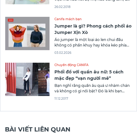
đứa trẻ đó được sinh ra ở bất cứ đâu. Các
26.02.2018
phụ huynh có thể đưa ra rất nhiều lý do
khi được hỏi “Tại sao anh/chị lại mang
Canifa mách bạn
Jumper là gì? Phong cách phối áo
Jumper Xịn Xò
Áo jumper là một loại áo len chui đầu
không có phần khuy hay khóa kéo phía
trước
03.02.2026
Chuyển động CANIFA
Phối đồ với quần âu nữ: 5 cách
mặc đẹp “vạn người mê”
Bạn nghĩ rằng quần âu quá ư nhàm chán
và không có gì nổi bật? Đó là khi bạn
chưa khám phá hết chiếc quần này thôi!
11.12.2017
Hãy cùng CANIFA Blog “làm mới” phong
cách của quý cô công sở với muôn cách
mặc đẹp với quần âu nữ nhé!
BÀI VIẾT LIÊN QUAN