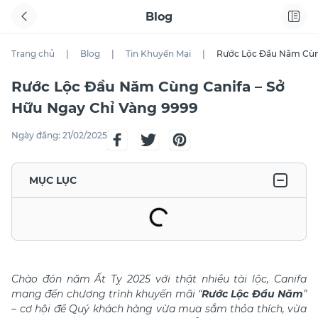
Blog
Trang chủ
|
Blog
|
Tin Khuyến Mại
|
Rước Lộc Đầu Năm Cùng
Rước Lộc Đầu Năm Cùng Canifa – Sở
Hữu Ngay Chỉ Vàng 9999
Ngày đăng:
21/02/2025
MỤC LỤC
Chào đón năm Ất Tỵ 2025 với thật nhiều tài lộc, Canifa
mang đến chương trình khuyến mãi “
Rước Lộc Đầu Năm
”
– cơ hội để Quý khách hàng vừa mua sắm thỏa thích, vừa