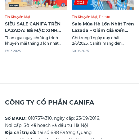
Tin Khuyến Mại
Tin Khuyến Mại
,
Tin tức
SIÊU SALE CANIFA TRÊN
Sale Mùa Hè Lớn Nhất Trên
LAZADA: BÉ MẶC XINH
Lazada – Giảm Giá Đến
YÊU – ĐÓN HÈ SÀNH ĐIỆU
50% Toàn Bộ Sản Phẩm
Tham gia ngay chương trình
Chỉ trong 1 ngày duy nhất –
khuyến mãi tháng 3 lớn nhất
2/6/2025, Canifa mang đến
dành cho bé yêu "Bé mặc xinh
chương trình khuyến mãi khủng
17.03.2025
30.05.2025
yêu - Đón hè sành điệu" chỉ
nhất năm dành cho cả gia đình.
trong 1 ngày duy nhất -
Hè này mặc đẹp không cần nghĩ,
19/03/2025. Ba mẹ thoải mái sắm
săn sale cực đỉnh – giảm giá lên
đồ cho bé với mức giá tiết kiệm
tới 50%, voucher ngập tràn, quà
nhất. Xem ngay chương trình
tặng giá trị! SALE CANIFA X
CÔNG TY CỔ PHẦN CANIFA
Số ĐKKD:
0107574310, ngày cấp: 23/09/2016,
Nơi cấp: Sở Kế hoạch và đầu tư Hà Nội
Địa chỉ trụ sở:
tại số 688 Đường Quang