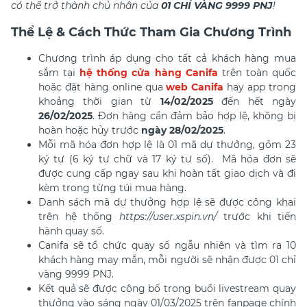
có thể trở thành chủ nhân của
01 CHỈ VÀNG 9999 PNJ
!
Thể Lệ & Cách Thức Tham Gia Chương Trình
Chương trình áp dụng cho tất cả khách hàng mua
sắm tại
hệ thống cửa hàng Canifa
trên toàn quốc
hoặc đặt hàng online qua
web Canifa
hay app trong
khoảng thời gian từ
14/02/2025
đến hết ngày
26/02/2025
. Đơn hàng cần đảm bảo hợp lệ, không bị
hoàn hoặc hủy trước
ngày 28/02/2025
.
Mỗi mã hóa đơn hợp lệ là 01 mã dự thưởng, gồm 23
ký tự (6 ký tự chữ và 17 ký tự số). Mã hóa đơn sẽ
được cung cấp ngay sau khi hoàn tất giao dịch và đi
kèm trong từng túi mua hàng.
Danh sách mã dự thưởng hợp lệ sẽ được công khai
trên hệ thống
https://user.xspin.vn/
trước khi tiến
hành quay số.
Canifa sẽ tổ chức quay số ngẫu nhiên và tìm ra 10
khách hàng may mắn, mỗi người sẽ nhận được 01 chỉ
vàng 9999 PNJ.
Kết quả sẽ được công bố trong buổi livestream quay
thưởng vào sáng ngày 01/03/2025 trên fanpage chính