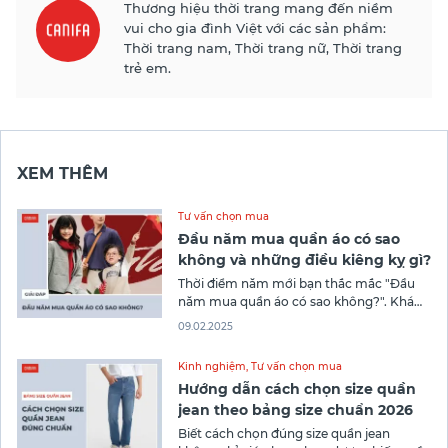
Thương hiệu thời trang mang đến niềm
vui cho gia đình Việt với các sản phẩm:
Thời trang nam, Thời trang nữ, Thời trang
trẻ em.
XEM THÊM
Tư vấn chọn mua
Đầu năm mua quần áo có sao
không và những điều kiêng kỵ gì?
Thời điểm năm mới bạn thắc mắc "Đầu
năm mua quần áo có sao không?". Khám
phá ngay bài viết sau của Canifa để biết
09.02.2025
những lý do tại sao nên mua quần áo đầu
năm, những lưu ý khi mua, điều kiêng kỵ
Kinh nghiệm
,
Tư vấn chọn mua
cần tránh và địa chỉ mua
Hướng dẫn cách chọn size quần
jean theo bảng size chuẩn 2026
Biết cách chọn đúng size quần jean