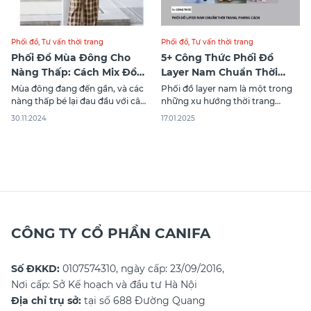
Phối đồ
,
Tư vấn thời trang
Phối đồ
,
Tư vấn thời trang
Phối Đồ Mùa Đông Cho
5+ Công Thức Phối Đồ
Nàng Thấp: Cách Mix Đồ
Layer Nam Chuẩn Thời
Tôn Dáng Đẹp
Trang, Phong Cách
Mùa đông đang đến gần, và các
Phối đồ layer nam là một trong
nàng thấp bé lại đau đầu với câu
những xu hướng thời trang
hỏi: “Phối đồ mùa đông cho nữ
không bao giờ lỗi thời giúp các
30.11.2024
17.01.2025
thấp thế nào để vừa ấm áp, vừa
chàng trai thêm phần lịch lãm và
tôn dáng?” Đặc biệt với chiều
sành điệu. Biết cách kết hợp hài
cao khiêm tốn như 1m50, việc
hòa giữa các lớp thể hiện tính
chọn trang phục sao cho vừa
thời trang và giữ ấm hiệu quả.
hợp thời
Khám phá 5+
CÔNG TY CỔ PHẦN CANIFA
Số ĐKKD:
0107574310, ngày cấp: 23/09/2016,
Nơi cấp: Sở Kế hoạch và đầu tư Hà Nội
Địa chỉ trụ sở:
tại số 688 Đường Quang