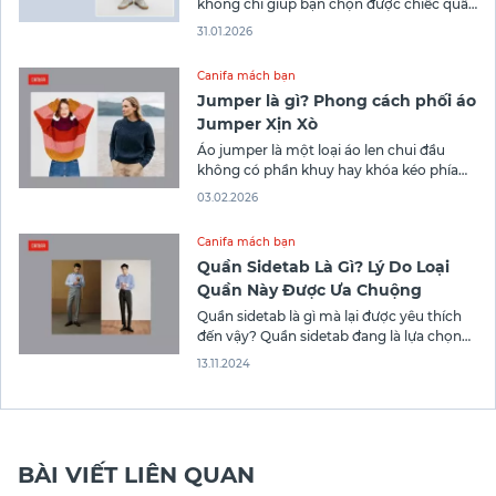
không chỉ giúp bạn chọn được chiếc quần
vừa vặn, tôn dáng mà còn mang lại cảm
31.01.2026
giác thoải mái suốt cả ngày dài. Với hơn
25 năm hoạt động trong lĩnh vực thời
Canifa mách bạn
trang, Canifa luôn sẵn sàng mang đến
Jumper là gì? Phong cách phối áo
cho bạn
Jumper Xịn Xò
Áo jumper là một loại áo len chui đầu
không có phần khuy hay khóa kéo phía
trước
03.02.2026
Canifa mách bạn
Quần Sidetab Là Gì? Lý Do Loại
Quần Này Được Ưa Chuộng
Quần sidetab là gì mà lại được yêu thích
đến vậy? Quần sidetab đang là lựa chọn
hàng đầu của những người yêu thích sự
13.11.2024
thanh lịch. Với thiết kế đặc trưng có dây
điều chỉnh hai bên hông, loại quần này
mang lại sự thoải mái cho người mặc.
BÀI VIẾT LIÊN QUAN