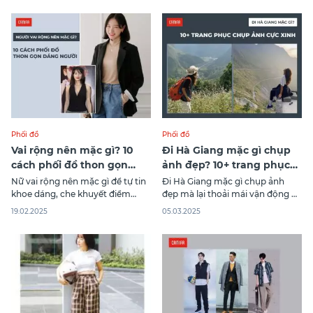
Phối đồ
Phối đồ
Vai rộng nên mặc gì? 10
Đi Hà Giang mặc gì chụp
cách phối đồ thon gọn
ảnh đẹp? 10+ trang phục
dáng người
cực xinh
Nữ vai rộng nên mặc gì để tự tin
Đi Hà Giang mặc gì chụp ảnh
khoe dáng, che khuyết điểm
đẹp mà lại thoải mái vận động di
tuyệt đối và tỏa sáng trong bộ
chuyển và phù hợp theo từng
19.02.2025
05.03.2025
trang phục của mình? Cùng
mùa trong năm? Đọc ngay 10+
Canifa khám phá 10 cách phối đồ
trang phục đi Hà Giang cực xinh
giúp thon gọn dáng người trong
từ Canifa ngay nhé!
bài viết sau!