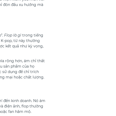
chỉ đón đầu xu hướng mà
p”.
Flop là gì
trong tiếng
 K-pop, từ này thường
ợc kết quả như kỳ vọng,
ĩa rộng hơn, ám chỉ thất
ếu sản phẩm của họ
c sử dụng để chỉ trích
ng mại hoặc chất lượng.
trí đến kinh doanh. Nó ám
à điện ảnh, flop thường
hoặc fan hâm mộ.