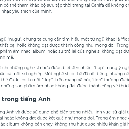
n có thể tham khảo bộ sưu tập thời trang tại Canifa để không 
nhạc yêu thích của mình.
ngữ “nugu”, chúng ta cũng cần tìm hiểu một từ ngữ khác là “flo
ự thất bại hoặc không đạt được thành công như mong đợi. Trong
phẩm âm nhạc, album, hoặc sự trở lại của nghệ sĩ không đạt đư
nh mẽ.
 chỉ những nghệ sĩ chưa được biết đến nhiều, “flop” mang ý ngh
ặc cả một sự nghiệp. Một nghệ sĩ có thể đã nổi tiếng, nhưng n
thể được coi là một “flop”. Trên mạng xã hội, “flop” thường đượ
ề những sản phẩm âm nhạc không đạt được thành công về thươ
 trong tiếng Anh
ng Anh và được sử dụng phổ biến trong nhiều lĩnh vực, từ giải 
bại hoặc không đạt được kết quả như mong đợi. Trong âm nhạc v
ặc album không bán chạy, không thu hút được nhiều khán giả 