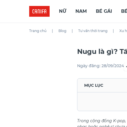
NỮ
NAM
BÉ GÁI
BÉ
Trang chủ
|
Blog
|
Tư vấn thời trang
|
Xu 
Nugu là gì? T
Ngày đăng:
28/09/2024
MỤC LỤC
Trong cộng đồng K-pop, 
nhạc hoặc nghệ sĩ chưa n