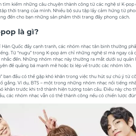
ôn tìm kiếm những câu chuyện thành công từ các nghệ sĩ K-po
 tập thời trang của mình. Nhiều bộ sưu tập lấy cảm hứng từ ph
ng đến cho bạn những sản phẩm thời trang đầy phong cách.
pop là gì?
rí Hàn Quốc đầy cạnh tranh, các nhóm nhạc tân binh thường phả
iếng. Từ “nugu” trong K-pop ám chỉ những nghệ sĩ mà ngay cả
 nhắc đến. Những nhóm nhạc này thường ra mắt dưới sự quản lý 
uyên để quảng bá mạnh mẽ hoặc bị lép vế trước các nhóm lớn.
 ban đầu có thể gặp khó khăn trong việc thu hút sự chú ý từ 
ố gắng. Ví dụ, BTS – một trong những nhóm nhạc nổi tiếng nhấ
hó khăn trước khi trở thành hiện tượng toàn cầu. Điều này cho th
ầu, các nhóm nhạc vẫn có thể thành công nếu có chiến lược đúng