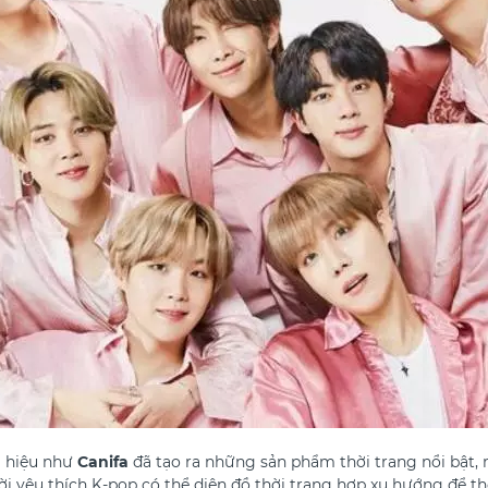
g hiệu như
Canifa
đã tạo ra những sản phẩm thời trang nổi bật,
ười yêu thích K-pop có thể diện đồ thời trang hợp xu hướng để t