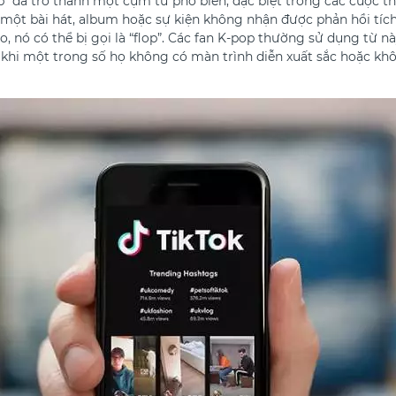
op” đã trở thành một cụm từ phổ biến, đặc biệt trong các cuộc t
 một bài hát, album hoặc sự kiện không nhận được phản hồi tíc
, nó có thể bị gọi là “flop”. Các fan K-pop thường sử dụng từ n
khi một trong số họ không có màn trình diễn xuất sắc hoặc k