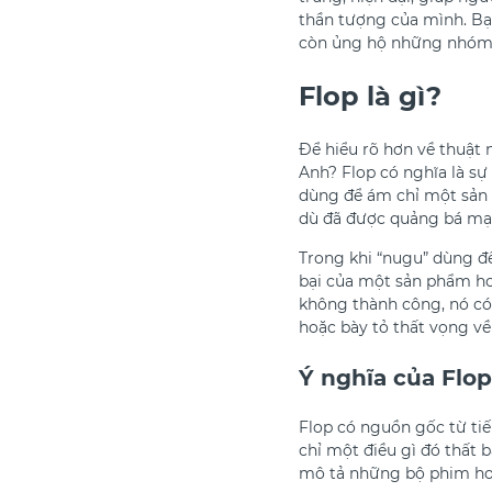
thần tượng của mình. Bạ
còn ủng hộ những nhóm 
Flop là gì?
Để hiểu rõ hơn về thuật 
Anh? Flop có nghĩa là s
dùng để ám chỉ một sản 
dù đã được quảng bá mạ
Trong khi “nugu” dùng để
bại của một sản phẩm ho
không thành công, nó có 
hoặc bày tỏ thất vọng v
Ý nghĩa của Flop
Flop có nguồn gốc từ tiế
chỉ một điều gì đó thất 
mô tả những bộ phim ho