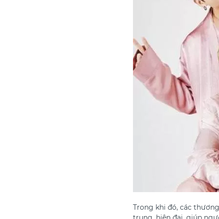
Trong khi đó, các thươn
trung, hiện đại, giúp ng