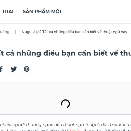
 TRAI
SẢN PHẨM MỚI
hướng
|
Nugu là gì? Tất cả những điều bạn cần biết về thuật ngữ này
ất cả những điều bạn cần biết về th
nhiều người thường nghe đến thuật ngữ “nugu”, đặc biệt khi t
ổi tiếng. Trong bài viết này của
Canifa
, chúng ta sẽ khám phá 