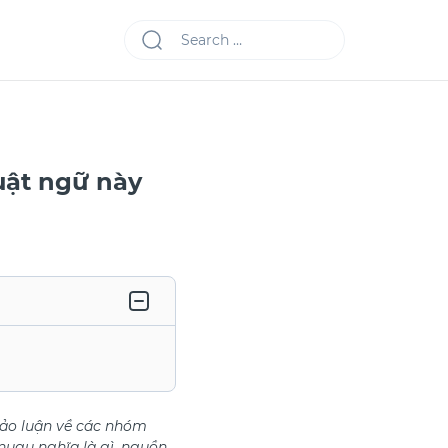
uật ngữ này
hảo luận về các nhóm
nugu nghĩa là gì, nguồn