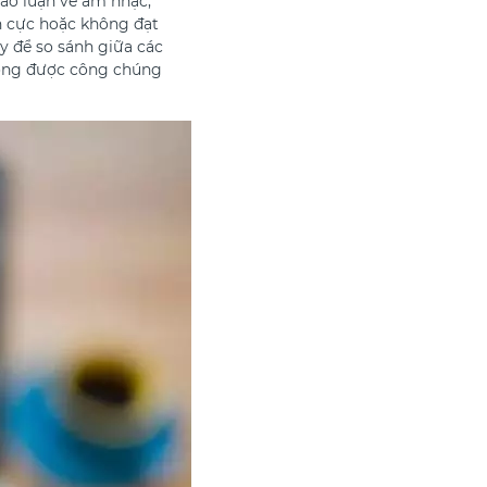
hảo luận về âm nhạc,
h cực hoặc không đạt
ày để so sánh giữa các
hông được công chúng