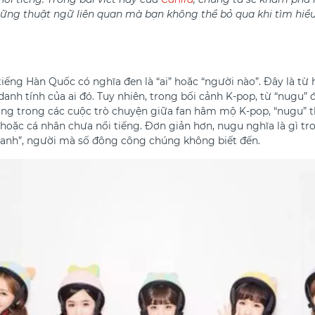
ững thuật ngữ liên quan mà bạn không thể bỏ qua khi tìm hiểu
iếng Hàn Quốc có nghĩa đen là “ai” hoặc “người nào”. Đây là từ
danh tính của ai đó. Tuy nhiên, trong bối cảnh K-pop, từ “nugu” 
dụng trong các cuộc trò chuyện giữa fan hâm mộ K-pop, “nugu”
oặc cá nhân chưa nổi tiếng. Đơn giản hơn, nugu nghĩa là gì tr
danh”, người mà số đông công chúng không biết đến.