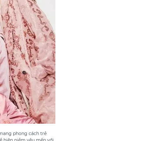
 mang phong cách trẻ
hể hiện niềm yêu mến với