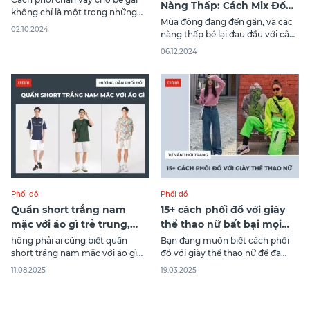
Nàng Thấp: Cách Mix Đồ
không chỉ là một trong những
Tôn Dáng Đẹp
Mùa đông đang đến gần, và các
việc làm giúp bé trở nên đáng
02.10.2024
nàng thấp bé lại đau đầu với câu
yêu và xinh xắn hơn mà còn là
hỏi: “Phối đồ mùa đông cho nữ
cách để các mẹ thể hiện phong
06.12.2024
thấp thế nào để vừa ấm áp, vừa
cách và gu thẩm mỹ riêng. Điều
tôn dáng?” Đặc biệt với chiều
này còn mang lại sự thoải mái
cao khiêm tốn như 1m50, việc
cho
chọn trang phục sao cho vừa
hợp thời
Phối đồ
Phối đồ
Quần short trắng nam
15+ cách phối đồ với giày
mặc với áo gì trẻ trung,
thể thao nữ bất bại mọi
thời trang?
phong cách
hông phải ai cũng biết quần
Bạn đang muốn biết cách phối
short trắng nam mặc với áo gì
đồ với giày thể thao nữ để đa
cho hài hòa và thời thượng nhất.
dạng phong cách trong tủ đồ
11.08.2025
19.03.2025
Với đặc trưng dễ mặc nhưng
quần áo của mình? Hãy cùng
cũng dễ “phản chủ”, quần short
Canifa khám phá 15+ cách mix đồ
trắng đòi hỏi phái mạnh cần tinh
với giày thể thao nữ để luôn tỏa