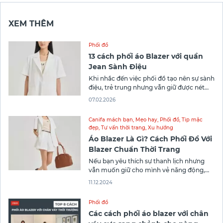
XEM THÊM
Phối đồ
13 cách phối áo Blazer với quần
Jean Sành Điệu
Khi nhắc đến việc phối đồ tạo nên sự sành
điệu, trẻ trung nhưng vẫn giữ được nét
thanh lịch, không thể không nhắc đến sự
07.02.2026
kết hợp giữa áo blazer và quần jean nữ.
Với sự đa dạng về kiểu dáng và cách phối,
Canifa mách bạn
,
Mẹo hay
,
Phối đồ
,
Tip mặc
áo blazer và quần jean
đẹp
,
Tư vấn thời trang
,
Xu hướng
Áo Blazer Là Gì? Cách Phối Đồ Với
Blazer Chuẩn Thời Trang
Nếu bạn yêu thích sự thanh lịch nhưng
vẫn muốn giữ cho mình vẻ năng động,
thời thượng, áo blazer chắc chắn sẽ là lựa
11.12.2024
chọn không thể bỏ qua. Nhưng áo blazer
là gì, và nó khác biệt như thế nào so với áo
Phối đồ
vest truyền thống? Đây không
Các cách phối áo blazer với chân