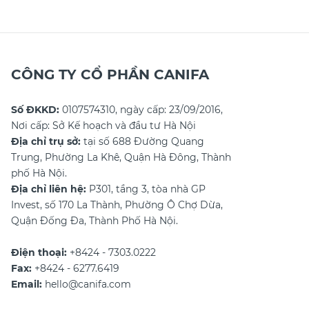
tế hơn trong việc phối đồ để
sáng trong mọi hoàn cảnh nhé!
mang lại vẻ ngoài
CÔNG TY CỔ PHẦN CANIFA
Số ĐKKD:
0107574310, ngày cấp: 23/09/2016,
Nơi cấp: Sở Kế hoạch và đầu tư Hà Nội
Địa chỉ trụ sở:
tại số 688 Đường Quang
Trung, Phường La Khê, Quận Hà Đông, Thành
phố Hà Nội.
Địa chỉ liên hệ:
P301, tầng 3, tòa nhà GP
Invest, số 170 La Thành, Phường Ô Chợ Dừa,
Quận Đống Đa, Thành Phố Hà Nội.
Điện thoại:
+8424 - 7303.0222
Fax:
+8424 - 6277.6419
Email:
hello@canifa.com