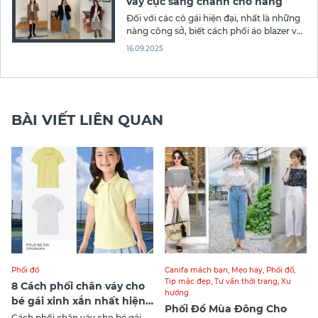
váy cực sang chảnh cho nàng
Đối với các cô gái hiện đại, nhất là những
nàng công sở, biết cách phối áo blazer với
chân váy không chỉ giúp tạo nên vẻ ngoài
16.09.2025
thanh lịch mà còn khẳng định phong
cách chuyên nghiệp. Trong bài viết sau
đây, bạn hãy cùng Thời trang Canifa
khám
BÀI VIẾT LIÊN QUAN
Phối đồ
Canifa mách bạn
,
Mẹo hay
,
Phối đồ
,
Tip mặc đẹp
,
Tư vấn thời trang
,
Xu
8 Cách phối chân váy cho
hướng
bé gái xinh xắn nhất hiện
Phối Đồ Mùa Đông Cho
nay
Cách phối chân váy cho bé gái