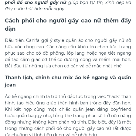
phối đồ cho người gầy nữ
giúp bạn tự tin, xinh đẹp và
đầy cuốn hút hơn mỗi ngày.
Cách phối cho người gầy cao nữ thêm đầy
đặn
Đầu tiên, Canifa gợi ý style quần áo cho người gầy nữ sở
hữu vóc dáng cao. Các nàng cần khéo léo chọn lựa trang
phục sao cho có độ phồng, lớp lang hoặc họa tiết ngang
để tạo cảm giác cơ thể có đường cong và mềm mại hơn.
Bắt đầu từ những lựa chọn cơ bản và dễ mặc nhất nhé!
Thanh lịch, chỉnh chu mix áo kẻ ngang và quần
jean
Áo kẻ ngang chính là trợ thủ đắc lực trong việc “hack” thân
hình, tạo hiệu ứng giúp thân hình bạn trông đầy đặn hơn.
Khi kết hợp cùng một chiếc quần jean dáng boyfriend
hoặc quần baggy nhẹ, tổng thể trang phục sẽ trở nên năng
động nhưng không kém phần nữ tính. Đặc biệt, đây là một
trong những cách phối đồ cho người gầy cao nữ rất được
ưa chuộng vì tính tiện dụng và dễ phối hợp.