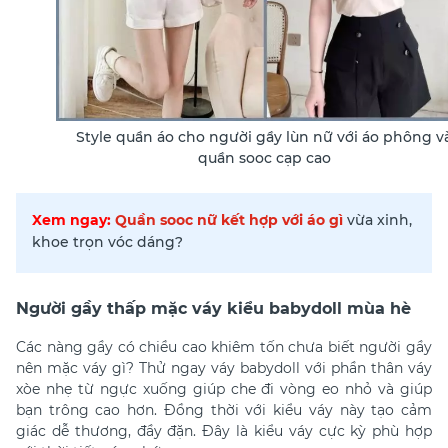
Style quần áo cho người gầy lùn nữ với áo phông v
quần sooc cạp cao
Xem ngay:
Quần sooc nữ kết hợp với áo gì
vừa xinh,
khoe trọn vóc dáng?
Người gầy thấp mặc váy kiểu babydoll mùa hè
Các nàng gầy có chiều cao khiêm tốn chưa biết
người gầy
nên mặc váy gì? Thử ngay v
áy babydoll với phần thân váy
xòe nhẹ từ ngực xuống giúp che đi vòng eo nhỏ và giúp
bạn trông cao hơn. Đồng thời với kiểu váy này tạo cảm
giác dễ thương, đầy đặn. Đây là kiểu váy cực kỳ phù hợp