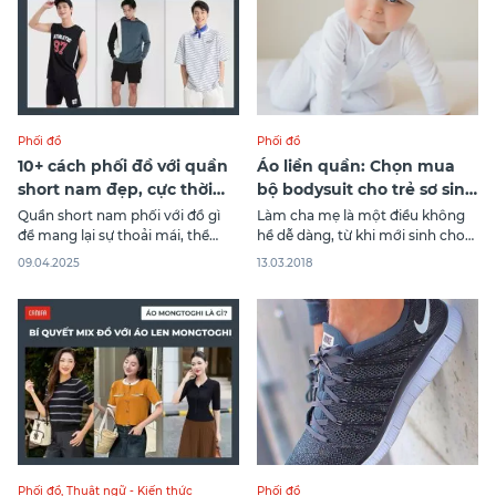
Phối đồ
Phối đồ
10+ cách phối đồ với quần
Áo liền quần: Chọn mua
short nam đẹp, cực thời
bộ bodysuit cho trẻ sơ sinh
trang
theo từng giai đoạn
Quần short nam phối với đồ gì
Làm cha mẹ là một điều không
để mang lại sự thoải mái, thể
hề dễ dàng, từ khi mới sinh cho
hiện phong cách thời trang cá
đến lúc trẻ học mẫu giáo, sự
09.04.2025
13.03.2018
nhân, phù hợp với các hoàn cảnh
phát triển về kích thước cơ thể
và thời tiết ngày hè lẫn đông? Bài
của các “thiên thần nhỏ” cũng là
viết sau Canifa cung cấp tới bạn
điều mà các vị phụ huynh phải
10+ cách phối đồ với quần short
lưu tâm rồi. Năm 2017, tập đoàn
nam
Phối đồ
,
Thuật ngữ - Kiến thức
Phối đồ