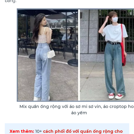
bằng.
Mix quần ống rộng với áo sơ mi sơ vin, áo croptop h
áo yếm
Xem thêm:
10+
cách phối đồ với quần ống rộng cho