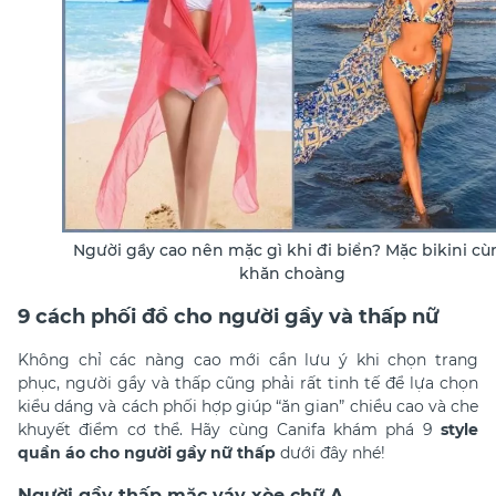
Người gầy cao nên mặc gì khi đi biển? Mặc bikini cù
khăn choàng
9 cách phối đồ cho người gầy và thấp nữ
Không chỉ các nàng cao mới cần lưu ý khi chọn trang
phục, người gầy và thấp cũng phải rất tinh tế để lựa chọn
kiểu dáng và cách phối hợp giúp “ăn gian” chiều cao và che
khuyết điểm cơ thể. Hãy cùng Canifa khám phá 9
style
quần áo cho người gầy nữ thấp
dưới đây nhé!
Người gầy thấp mặc váy xòe chữ A