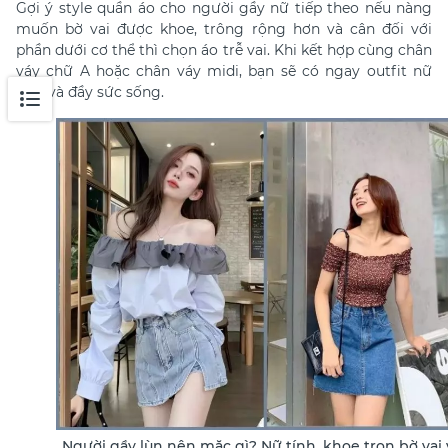
Gợi ý style quần áo cho người gầy nữ tiếp theo nếu nàng
muốn
bờ vai được khoe, trông rộng hơn và cân đối với
phần dưới cơ thể thì chọn áo trễ vai. Khi kết hợp cùng chân
váy chữ A hoặc chân váy midi, bạn sẽ có ngay outfit nữ
tính và đầy sức sống.
Người gầy lùn nên mặc gì? Nữ tính, khoe trọn bờ vai 