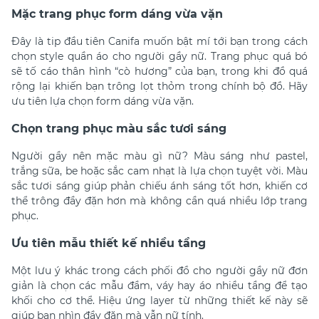
Mặc trang phục form dáng vừa vặn
Đây là tip đầu tiên Canifa muốn bật mí tới bạn trong cách
chọn
style quần áo cho người gầy nữ.
Trang phục quá bó
sẽ tố cáo thân hình “cò hương” của bạn, trong khi đồ quá
rộng lại khiến bạn trông lọt thỏm trong chính bộ đồ. Hãy
ưu tiên lựa chọn form dáng vừa vặn.
Chọn trang phục màu sắc tươi sáng
Người gầy nên mặc màu gì nữ? Màu sáng như pastel,
trắng sữa, be hoặc sắc cam nhạt là lựa chọn tuyệt vời. Màu
sắc tươi sáng giúp phản chiếu ánh sáng tốt hơn, khiến cơ
thể trông đầy đặn hơn mà không cần quá nhiều lớp trang
phục.
Ưu tiên mẫu thiết kế nhiều tầng
Một lưu ý khác trong cách
phối đồ cho người gầy nữ đơn
giản là chọn c
ác mẫu đầm, váy hay áo nhiều tầng để tạo
khối cho cơ thể. Hiệu ứng layer từ những thiết kế này sẽ
giúp bạn nhìn đầy đặn mà vẫn nữ tính.