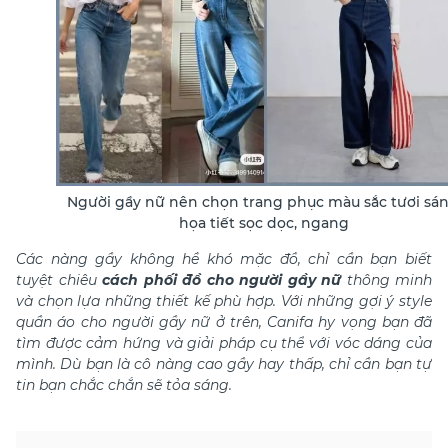
Người gầy nữ nên chọn trang phục màu sắc tươi sán
họa tiết sọc dọc, ngang
Các nàng gầy không hề khó mặc đồ, chỉ cần bạn biết
tuyệt chiêu
cách phối đồ cho người gầy nữ
thông minh
và chọn lựa những thiết kế phù hợp. Với những gợi ý
style
quần áo cho người gầy nữ
ở trên, Canifa hy vọng bạn đã
tìm được cảm hứng và giải pháp cụ thể với vóc dáng của
mình. Dù bạn là cô nàng cao gầy hay thấp, chỉ cần bạn tự
tin bạn chắc chắn sẽ tỏa sáng.