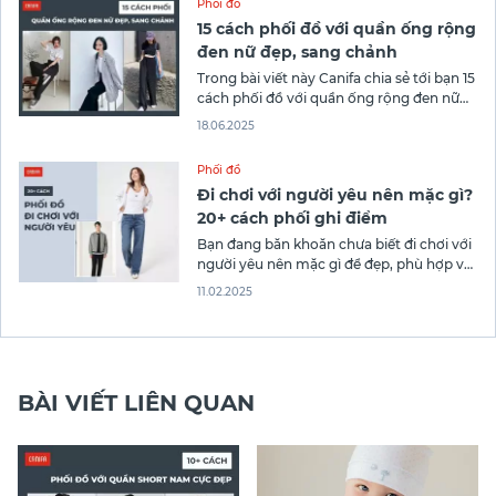
Phối đồ
Hãy cùng CANIFA khám phá những gam
15 cách phối đồ với quần ống rộng
đen nữ đẹp, sang chảnh
Trong bài viết này Canifa chia sẻ tới bạn 15
cách phối đồ với quần ống rộng đen nữ
giúp bạn luôn tỏa sáng trong mọi hoàn
18.06.2025
cảnh từ phong cách thanh lịch, cá tính
đến trẻ trung!
Phối đồ
Đi chơi với người yêu nên mặc gì?
20+ cách phối ghi điểm
Bạn đang băn khoăn chưa biết đi chơi với
người yêu nên mặc gì để đẹp, phù hợp với
hoàn cảnh và phong cách của riêng bạn?
11.02.2025
Đọc ngay 20+ cách phối đồ cho cả nữ và
nam để giúp bạn tự tin tỏa sáng trong
mắt đối phương nhé!
BÀI VIẾT LIÊN QUAN