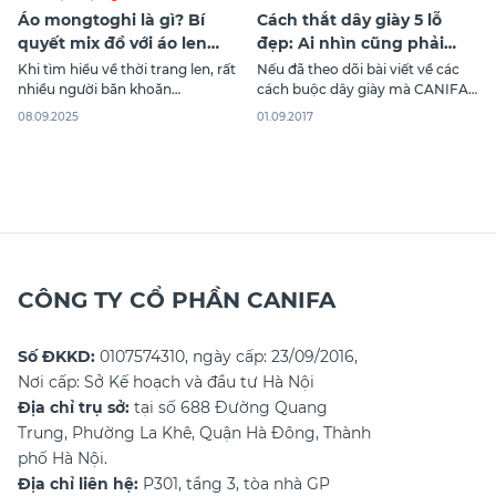
Áo mongtoghi là gì? Bí
Cách thắt dây giày 5 lỗ
quyết mix đồ với áo len
đẹp: Ai nhìn cũng phải
mongtoghi cực xinh
“chết mê”
Khi tìm hiểu về thời trang len, rất
Nếu đã theo dõi bài viết về các
nhiều người băn khoăn
cách buộc dây giày mà CANIFA
mongtoghi là gì và tại sao kiểu
đã viết trước đây thì bạn có thể
08.09.2025
01.09.2017
áo này lại được ưa chuộng đến
thấy đa phần giày được thiết kế
vậy. Áo mongtoghi đã trở thành
với số lỗ xỏ chẵn và có nhiều
item quen thuộc trong tủ đồ của
cách buộc áp dụng cho những
nhiều cô gái nhờ tính ứng dụng
đôi giày như thế hơn. Trong khi
linh hoạt. Bài viết
CÔNG TY CỔ PHẦN CANIFA
Số ĐKKD:
0107574310, ngày cấp: 23/09/2016,
Nơi cấp: Sở Kế hoạch và đầu tư Hà Nội
Địa chỉ trụ sở:
tại số 688 Đường Quang
Trung, Phường La Khê, Quận Hà Đông, Thành
phố Hà Nội.
Địa chỉ liên hệ:
P301, tầng 3, tòa nhà GP