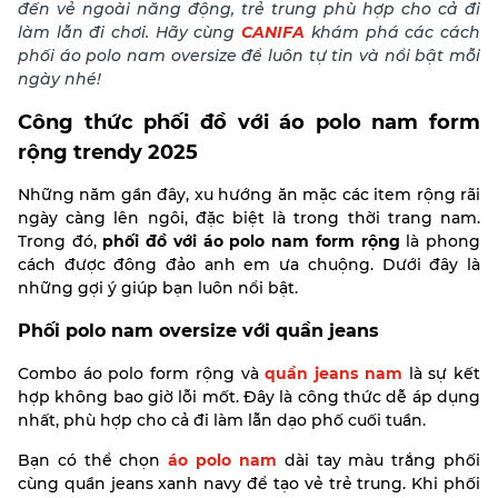
đến vẻ ngoài năng động, trẻ trung phù hợp cho cả đi
làm lẫn đi chơi. Hãy cùng
CANIFA
khám phá các cách
phối áo polo nam oversize để luôn tự tin và nổi bật mỗi
ngày nhé!
Công thức phối đồ với áo polo nam form
rộng trendy 2025
Những năm gần đây, xu hướng ăn mặc các item rộng rãi
ngày càng lên ngôi, đặc biệt là trong thời trang nam.
Trong đó,
phối đồ với áo polo nam form rộng
là phong
cách được đông đảo anh em ưa chuộng. Dưới đây là
những gợi ý giúp bạn luôn nổi bật.
Phối polo nam oversize với quần jeans
Combo áo polo form rộng và
quần jeans nam
là sự kết
hợp không bao giờ lỗi mốt. Đây là công thức dễ áp dụng
nhất, phù hợp cho cả đi làm lẫn dạo phố cuối tuần.
Bạn có thể chọn
áo polo nam
dài tay màu trắng phối
cùng quần jeans xanh navy để tạo vẻ trẻ trung.
Khi phối