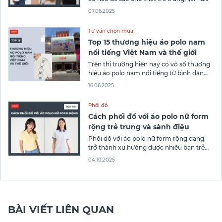
mà vẫn phù hợp với phong cách riêng
07.06.2025
chưa? Cùng Canifa khám phá ngay 10
cách phối đồ với áo polo nam để nâng
Tư vấn chọn mua
tầm gu thời trang mỗi ngày
Top 15 thương hiệu áo polo nam
nổi tiếng Việt Nam và thế giới
Trên thị trường hiện nay có vô số thương
hiệu áo polo nam nổi tiếng từ bình dân
đến cao cấp khiến cho các chàng phân
16.06.2025
vân? Trong bài viết này, Canifa sẽ cùng
bạn điểm qua top 15 hãng áo polo nam
Phối đồ
nổi tiếng của Việt Nam và trên
Cách phối đồ với áo polo nữ form
rộng trẻ trung và sành điệu
Phối đồ với áo polo nữ form rộng đang
trở thành xu hướng được nhiều bạn trẻ
yêu thích. Bạn có thể kết hợp những kiểu
04.10.2025
trang phục để tạo nên set đồ trẻ trung, cá
tính. Trong bài viết dưới đây, nàng hãy
cùng Canifa Online khám phá những
BÀI VIẾT LIÊN QUAN