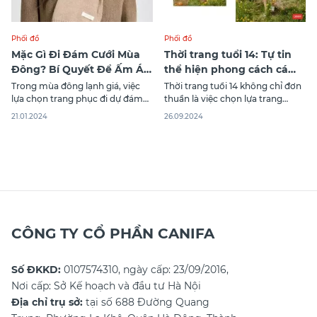
Phối đồ
Phối đồ
Mặc Gì Đi Đám Cưới Mùa
Thời trang tuổi 14: Tự tin
Đông? Bí Quyết Để Ấm Áp
thể hiện phong cách cá
Và Sang Trọng
nhân
Trong mùa đông lạnh giá, việc
Thời trang tuổi 14 không chỉ đơn
lựa chọn trang phục đi dự đám
thuần là việc chọn lựa trang
cưới là một vấn đề không ít
phục, mà còn là cách để các bạn
21.01.2024
26.09.2024
người băn khoăn. Làm thế nào
trẻ thể hiện cá tính và sự sáng
để vừa ấm áp lại vừa sang trọng,
tạo của mình. Ở độ tuổi này, việc
phù hợp với không gian tiệc
định hình phong cách cá nhân
cưới? Không chỉ đơn thuần là giữ
giúp các bạn tự tin hơn trong
ấm, trang phục
CÔNG TY CỔ PHẦN CANIFA
Số ĐKKD:
0107574310, ngày cấp: 23/09/2016,
Nơi cấp: Sở Kế hoạch và đầu tư Hà Nội
Địa chỉ trụ sở:
tại số 688 Đường Quang