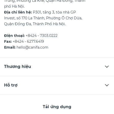
Trung, Phường La Khê, Quận Hà Đông, Thành
phố Hà Nội.
Địa chỉ liên hệ:
P301, tầng 3, tòa nhà GP
Invest, số 170 La Thành, Phường Ô Chợ Dừa,
Quận Đống Đa, Thành Phố Hà Nội.
Điện thoại:
+8424 - 7303.0222
Fax:
+8424 - 6277.6419
Email:
hello@canifa.com
Thương hiệu
Hỗ trợ
Tải ứng dụng