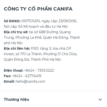
CÔNG TY CỔ PHẦN CANIFA
Số ĐKKD:
0107574310, ngày cấp: 23/09/2016,
Nơi cấp: Sở Kế hoạch và đầu tư Hà Nội
Địa chỉ trụ sở:
tại số 688 Đường Quang
Trung, Phường La Khê, Quận Hà Đông, Thành
phố Hà Nội.
Địa chỉ liên hệ:
P301, tầng 3, tòa nhà GP
Invest, số 170 La Thành, Phường Ô Chợ Dừa,
Quận Đống Đa, Thành Phố Hà Nội.
Điện thoại:
+8424 - 7303.0222
Fax:
+8424 - 6277.6419
Email:
hello@canifa.com
Thương hiệu