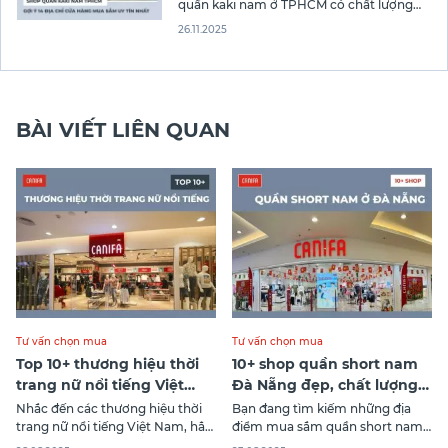
quần kaki nam ở TPHCM có chất lượng
cao cấp với giá thành phải chăng mà
26.11.2025
không phải ai cũng biết. Mời bạn cùng
Canifa điểm qua những địa chỉ đáng tin
sau đây để chọn cho mình chiếc quần
kaki
BÀI VIẾT LIÊN QUAN
Tư vấn chọn mua
Tư vấn chọn mua
Top 10+ thương hiệu thời
10+ shop quần short nam
trang nữ nổi tiếng Việt
Đà Nẵng đẹp, chất lượng
Nam
đáng mua nhất
Nhắc đến các thương hiệu thời
Bạn đang tìm kiếm những địa
trang nữ nổi tiếng Việt Nam, hẳn
điểm mua sắm quần short nam
trong đầu bạn sẽ bật ra nhiều cái
Đà Nẵng ưng ý? Với thời tiết