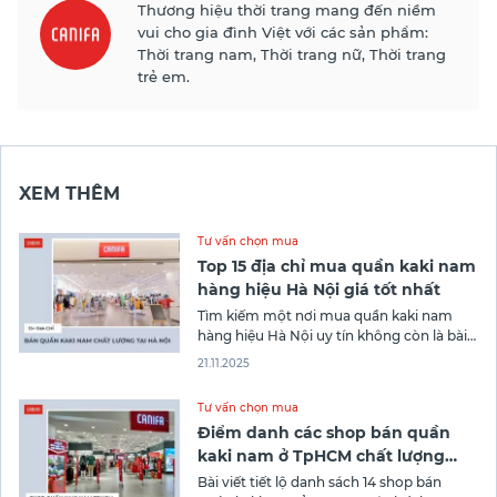
Thương hiệu thời trang mang đến niềm
vui cho gia đình Việt với các sản phẩm:
Thời trang nam, Thời trang nữ, Thời trang
trẻ em.
XEM THÊM
Tư vấn chọn mua
Top 15 địa chỉ mua quần kaki nam
hàng hiệu Hà Nội giá tốt nhất
Tìm kiếm một nơi mua quần kaki nam
hàng hiệu Hà Nội uy tín không còn là bài
toán khó khi bạn có trong tay danh sách
21.11.2025
15 cửa hàng chất lượng này. Cùng Cửa
hàng Canifa điểm danh những địa chỉ
Tư vấn chọn mua
đáng tin cậy để chọn cho mình chiếc
Điểm danh các shop bán quần
kaki nam ở TpHCM chất lượng
nhất
Bài viết tiết lộ danh sách 14 shop bán