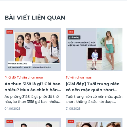
BÀI VIẾT LIÊN QUAN
Phối đồ
,
Tư vấn chọn mua
Tư vấn chọn mua
Áo thun 3158 là gì? Giá bao
[Giải đáp] Tuổi trung niên
nhiêu? Mua áo chính hãng
có nên mặc quần short
ở đâu?
không?
Áo phông 3158 là gì, phối đồ thế
Tuổi trung niên có nên mặc quần
nào, áo thun 3158 giá bao nhiêu
short không là câu hỏi được
và địa chỉ tin cậy nào để mua áo
nhiều người quan tâm khi muốn
04.06.2025
21.08.2025
chính hãng? Đọc ngay bài viết
thay đổi phong cách. Với thiết kế
này của Canifa để có toàn bộ câu
hiện đại từ Canifa, những chiếc
trả lời nhé!
quần short không chỉ mang lại