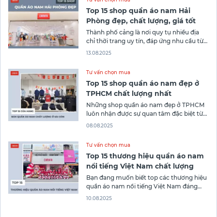
Top 15 shop quần áo nam Hải
Phòng đẹp, chất lượng, giá tốt
Thành phố cảng là nơi quy tụ nhiều địa
chỉ thời trang uy tín, đáp ứng nhu cầu từ
công sở lịch lãm đến phong cách trẻ
13.08.2025
trung, năng động. Do đó, nhu cầu tìm
kiếm shop quần áo nam Hải Phòng cũng
Tư vấn chọn mua
được nhiều phái mạnh quan tâm khi
Top 15 shop quần áo nam đẹp ở
TPHCM chất lượng nhất
Những shop quần áo nam đẹp ở TPHCM
luôn nhận được sự quan tâm đặc biệt từ
phái mạnh Sài Gòn. Là trung tâm thời
08.08.2025
trang sôi động bậc nhất cả nước, TP.HCM
mang đến cho các quý ông vô vàn lựa
Tư vấn chọn mua
chọn để khẳng định phong cách riêng. Để
Top 15 thương hiệu quần áo nam
nổi tiếng Việt Nam chất lượng
Bạn đang muốn biết top các thương hiệu
quần áo nam nổi tiếng Việt Nam đáng
mua nhất hiện nay? Xem ngay bài viết
10.08.2025
sau của Canifa để có toàn bộ thông tin
nhé!