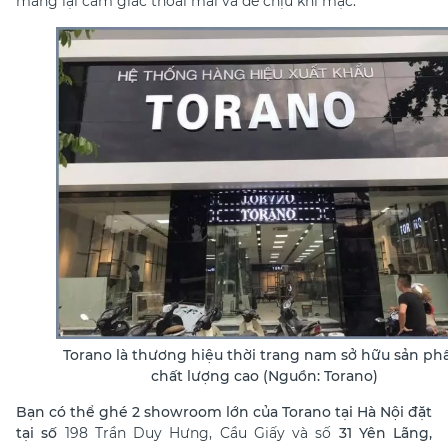
mang lại cảm giác thoải mái và dễ chịu khi mặc.
Torano là thương hiệu thời trang nam sở hữu sản p
chất lượng cao (Nguồn: Torano)
Bạn có thể ghé 2 showroom lớn của Torano tại Hà Nội đặt
tại số
198 Trần Duy Hưng, Cầu Giấy và số
31 Yên Lãng,