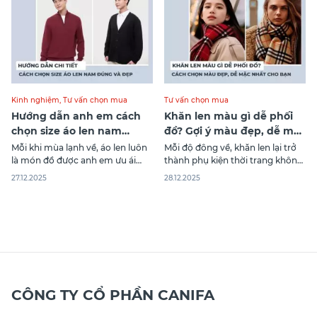
sự thoải mái mà còn giúp giữ nét
thanh lịch đúng độ
Kinh nghiệm
,
Tư vấn chọn mua
Tư vấn chọn mua
Hướng dẫn anh em cách
Khăn len màu gì dễ phối
chọn size áo len nam
đồ? Gợi ý màu đẹp, dễ mặc
chuẩn và đẹp
nhất cho bạn
Mỗi khi mùa lạnh về, áo len luôn
Mỗi độ đông về, khăn len lại trở
là món đồ được anh em ưu ái
thành phụ kiện thời trang không
hàng đầu bởi sự ấm áp, dễ phối
thể thiếu mỗi khi ra đường.
27.12.2025
28.12.2025
và cực kỳ linh hoạt trong nhiều
Nhưng làm sao để chọn được
hoàn cảnh. Thế nhưng, chỉ cần
màu sắc khăn len choàng cổ phù
chọn sai size áo len nam, tổng
hợp để bạn luôn thời trang trong
thể trang phục có thể trở
mọi set đồ? Bài viết sau đây của
Canifa sẽ
CÔNG TY CỔ PHẦN CANIFA