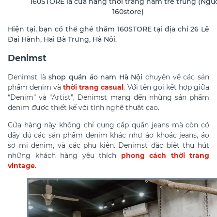
160STORE là cửa hàng thời trang nam trẻ trung (Ngu
160store)
Hiện tại, bạn có thể ghé thăm 160STORE tại địa chỉ 26 Lê
Đại Hành, Hai Bà Trưng, Hà Nội.
Denimst
Denimst là
shop quần áo nam Hà Nội
chuyên về các sản
phẩm denim và
thời trang casual
. Với tên gọi kết hợp giữa
“Denim” và “Artist”, Denimst mang đến những sản phẩm
denim được thiết kế với tính nghệ thuật cao.
Cửa hàng này không chỉ cung cấp quần jeans mà còn có
đầy đủ các sản phẩm denim khác như áo khoác jeans, áo
sơ mi denim, và các phụ kiện. Denimst đặc biệt thu hút
những khách hàng yêu thích
phong cách thời trang
vintage
.