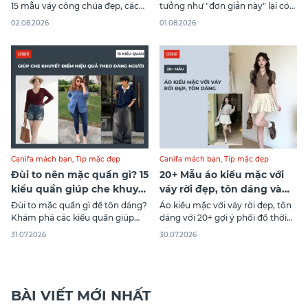
15 mẫu váy công chúa đẹp, cách
tưởng như "đơn giản này" lại có
chọn theo dáng người, phối đồ,
sức hút mạnh mẽ đến vậy?
02.08.2026
01.08.2026
xu hướng mới và bí quyết bảo
Trong bài viết dưới đây, Canifa sẽ
quản.
giúp bạn khám phá tất tần tật về
áo polo. Đọc ngay bài viết thôi
nào!
Canifa mách bạn
,
Tip mặc đẹp
Canifa mách bạn
,
Tip mặc đẹp
Đùi to nên mặc quần gì? 15
20+ Mẫu áo kiểu mặc với
kiểu quần giúp che khuyết
váy rời đẹp, tôn dáng và
điểm, tôn dáng
dễ phối nhất
Đùi to mặc quần gì để tôn dáng?
Áo kiểu mặc với váy rời đẹp, tôn
Khám phá các kiểu quần giúp
dáng với 20+ gợi ý phối đồ thời
che khuyết điểm, tạo hiệu ứng
trang 2026. Khám phá cách chọn
31.07.2026
30.07.2026
chân thon và gợi ý cách phối đồ
áo phù hợp từng kiểu váy và vóc
đẹp, thời trang.
dáng.
BÀI VIẾT MỚI NHẤT