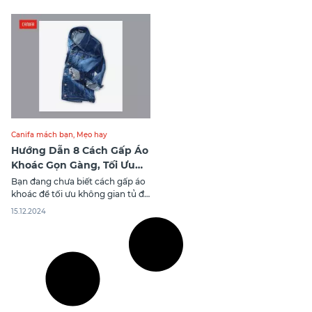
Canifa mách bạn
,
Mẹo hay
Hướng Dẫn 8 Cách Gấp Áo
Khoác Gọn Gàng, Tối Ưu
Không Gian Tủ Đồ
Bạn đang chưa biết cách gấp áo
khoác để tối ưu không gian tủ đồ
quần áo của mình? Trong bài viết
15.12.2024
sau Canifa bật mí tới bạn 8 cách
gấp áo khoác gọn, đẹp nhất