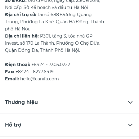
Số ĐKKD:
0107574310, ngày cấp: 23/09/2016,
Nơi cấp: Sở Kế hoạch và đầu tư Hà Nội
Địa chỉ trụ sở:
tại số 688 Đường Quang
Trung, Phường La Khê, Quận Hà Đông, Thành
phố Hà Nội.
Địa chỉ liên hệ:
P301, tầng 3, tòa nhà GP
Invest, số 170 La Thành, Phường Ô Chợ Dừa,
Quận Đống Đa, Thành Phố Hà Nội.
Điện thoại:
+8424 - 7303.0222
Fax:
+8424 - 6277.6419
Email:
hello@canifa.com
Thương hiệu
Hỗ trợ