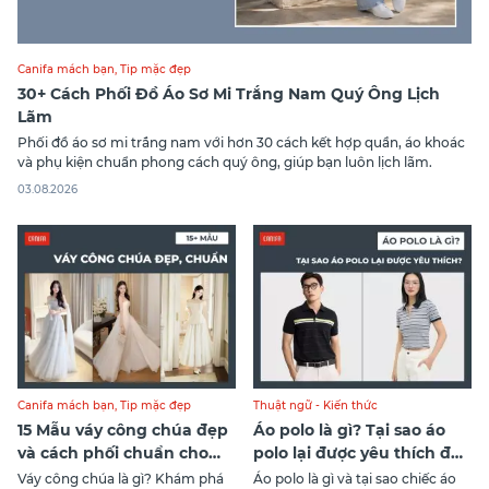
Canifa mách bạn
,
Tip mặc đẹp
30+ Cách Phối Đồ Áo Sơ Mi Trắng Nam Quý Ông Lịch
Lãm
Phối đồ áo sơ mi trắng nam với hơn 30 cách kết hợp quần, áo khoác
và phụ kiện chuẩn phong cách quý ông, giúp bạn luôn lịch lãm.
03.08.2026
Canifa mách bạn
,
Tip mặc đẹp
Thuật ngữ - Kiến thức
15 Mẫu váy công chúa đẹp
Áo polo là gì? Tại sao áo
và cách phối chuẩn cho
polo lại được yêu thích đến
từng dáng
vậy?
Váy công chúa là gì? Khám phá
Áo polo là gì và tại sao chiếc áo