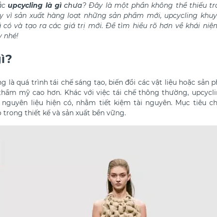
ắc
upcycling là gì
chưa
? Đây là một phần không thể thiếu tr
y vì sản xuất hàng loạt những sản phẩm mới, upcycling khuy
có và tạo ra các giá trị mới. Để tìm hiểu rõ hơn về khái ni
y nhé!
ì?
g là quá trình tái chế sáng tạo, biến đổi các vật liệu hoặc sả
thẩm mỹ cao hơn. Khác với việc tái chế thông thường, upcycli
c nguyên liệu hiện có, nhằm tiết kiệm tài nguyên. Mục tiêu ch
 trong thiết kế và sản xuất bền vững.