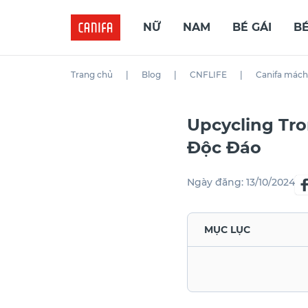
NỮ
NAM
BÉ GÁI
BÉ
Trang chủ
|
Blog
|
CNFLIFE
|
Canifa mách
Upcycling Tro
Độc Đáo
Ngày đăng:
13/10/2024
MỤC LỤC