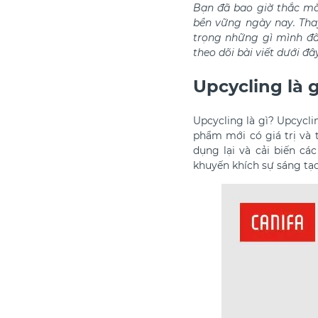
Bạn đã bao giờ thắc m
bền vững ngày nay. Tha
trọng những gì mình đã 
theo dõi bài viết dưới đâ
Upcycling là g
Upcycling là gì?
Upcyclin
phẩm mới có giá trị và 
dụng lại và cải biến cá
khuyến khích sự sáng tạo