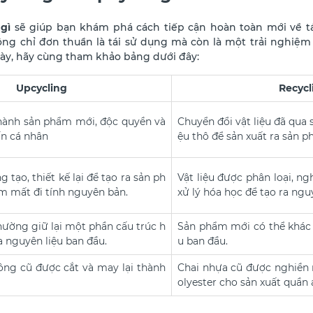
gì
sẽ giúp bạn khám phá cách tiếp cận hoàn toàn mới về tá
ông chỉ đơn thuần là tái sử dụng mà còn là một trải nghiệm
này, hãy cùng tham khảo bảng dưới đây:
Upcycling
Recycl
thành sản phẩm mới, độc quyền và
Chuyển đổi vật liệu đã qua
n cá nhân
ệu thô để sản xuất ra sản 
g tạo, thiết kế lại để tạo ra sản ph
Vật liệu được phân loại, n
 mất đi tính nguyên bản.
xử lý hóa học để tạo ra ngu
ường giữ lại một phần cấu trúc h
Sản phẩm mới có thể khác h
 nguyên liệu ban đầu.
u ban đầu.
ông cũ được cắt và may lại thành
Chai nhựa cũ được nghiền n
olyester cho sản xuất quần