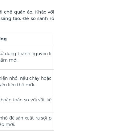
i chế quần áo. Khác với
 sáng tạo. Để so sánh rõ
ing
 sử dụng thành nguyên li
phẩm mới.
ghiền nhỏ, nấu chảy hoặc
yên liệu thô mới.
oàn toàn so với vật liệ
hỏ để sản xuất ra sợi p
 áo mới.