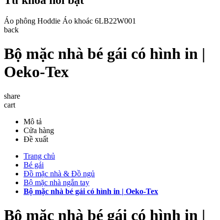
Áo phông
Hoddie
Áo khoác
6LB22W001
back
Bộ mặc nhà bé gái có hình in |
Oeko-Tex
share
cart
Mô tả
Cửa hàng
Đề xuất
Trang chủ
Bé gái
Đồ mặc nhà & Đồ ngủ
Bộ mặc nhà ngắn tay
Bộ mặc nhà bé gái có hình in | Oeko-Tex
Bộ mặc nhà bé gái có hình in |