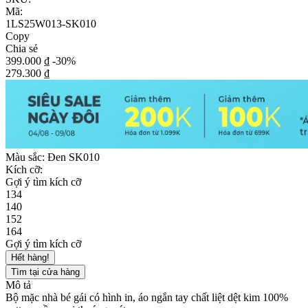
Mã:
1LS25W013-SK010
Copy
Chia sẻ
399.000 ₫
-30%
279.300 ₫
Màu sắc:
Đen SK010
Kích cỡ:
Gợi ý tìm kích cỡ
134
140
152
164
Gợi ý tìm kích cỡ
Hết hàng!
Tìm tại cửa hàng
Mô tả
Bộ mặc nhà bé gái có hình in, áo ngắn tay chất liệt dệt kim 100%