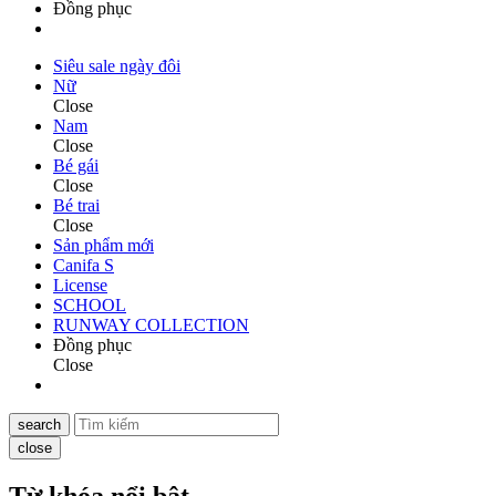
Đồng phục
Siêu sale ngày đôi
Nữ
Close
Nam
Close
Bé gái
Close
Bé trai
Close
Sản phẩm mới
Canifa S
License
SCHOOL
RUNWAY COLLECTION
Đồng phục
Close
search
close
Từ khóa nổi bật