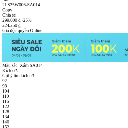
2LS25W006-SA014
Copy
Chia sẻ
299.000 ₫
-25%
224.250 ₫
Giá độc quyền Online
Màu sắc:
Xám SA014
Kích cỡ:
Gợi ý tìm kích cỡ
92
98
104
110
116
122
128
134
140
152