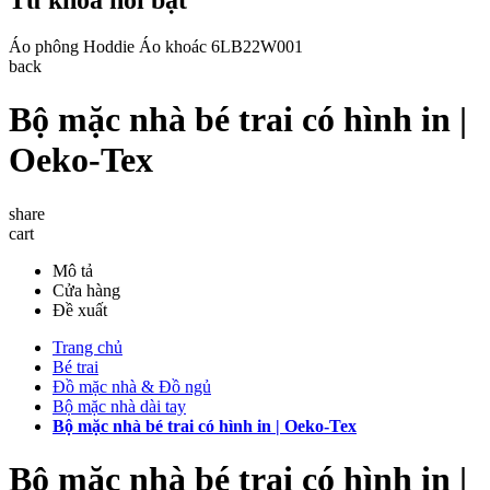
Áo phông
Hoddie
Áo khoác
6LB22W001
back
Bộ mặc nhà bé trai có hình in |
Oeko-Tex
share
cart
Mô tả
Cửa hàng
Đề xuất
Trang chủ
Bé trai
Đồ mặc nhà & Đồ ngủ
Bộ mặc nhà dài tay
Bộ mặc nhà bé trai có hình in | Oeko-Tex
Bộ mặc nhà bé trai có hình in |