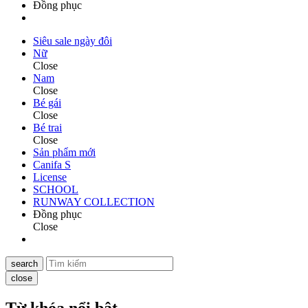
Đồng phục
Siêu sale ngày đôi
Nữ
Close
Nam
Close
Bé gái
Close
Bé trai
Close
Sản phẩm mới
Canifa S
License
SCHOOL
RUNWAY COLLECTION
Đồng phục
Close
search
close
Từ khóa nổi bật