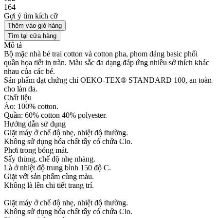
164
Gợi ý tìm kích cỡ
Thêm vào giỏ hàng
Tìm tại cửa hàng
Mô tả
Bộ mặc nhà bé trai cotton và cotton pha, phom dáng basic phối
quần họa tiết in tràn. Màu sắc đa dạng đáp ứng nhiều sở thích khác
nhau của các bé.
Sản phẩm đạt chứng chỉ OEKO-TEX® STANDARD 100, an toàn
cho làn da.
Chất liệu
Áo: 100% cotton.
Quần: 60% cotton 40% polyester.
Hướng dẫn sử dụng
Giặt máy ở chế độ nhẹ, nhiệt độ thường.
Không sử dụng hóa chất tẩy có chứa Clo.
Phơi trong bóng mát.
Sấy thùng, chế độ nhẹ nhàng.
Là ở nhiệt độ trung bình 150 độ C.
Giặt với sản phẩm cùng màu.
Không là lên chi tiết trang trí.
Giặt máy ở chế độ nhẹ, nhiệt độ thường.
Không sử dụng hóa chất tẩy có chứa Clo.