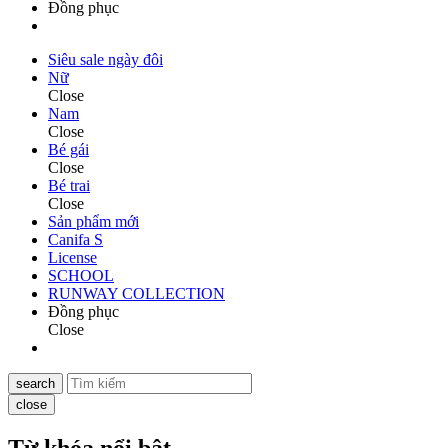
Đồng phục
Siêu sale ngày đôi
Nữ
Close
Nam
Close
Bé gái
Close
Bé trai
Close
Sản phẩm mới
Canifa S
License
SCHOOL
RUNWAY COLLECTION
Đồng phục
Close
search
close
Từ khóa nổi bật