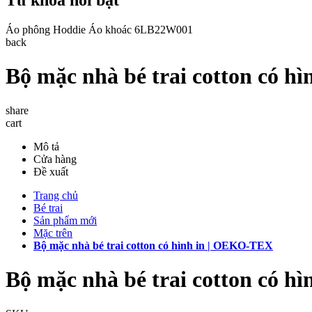
Áo phông
Hoddie
Áo khoác
6LB22W001
back
Bộ mặc nhà bé trai cotton có 
share
cart
Mô tả
Cửa hàng
Đề xuất
Trang chủ
Bé trai
Sản phẩm mới
Mặc trên
Bộ mặc nhà bé trai cotton có hình in | OEKO-TEX
Bộ mặc nhà bé trai cotton có 