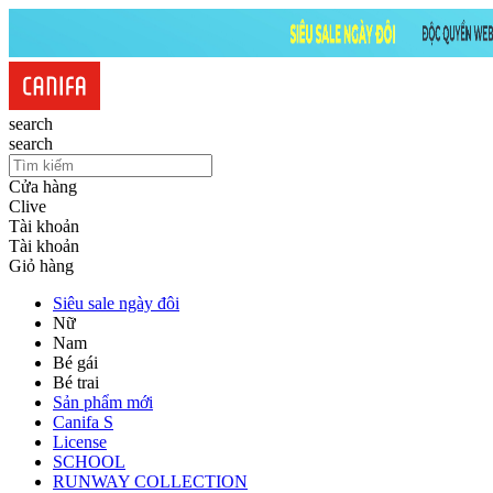
search
search
Cửa hàng
Clive
Tài khoản
Tài khoản
Giỏ hàng
Siêu sale ngày đôi
Nữ
Nam
Bé gái
Bé trai
Sản phẩm mới
Canifa S
License
SCHOOL
RUNWAY COLLECTION