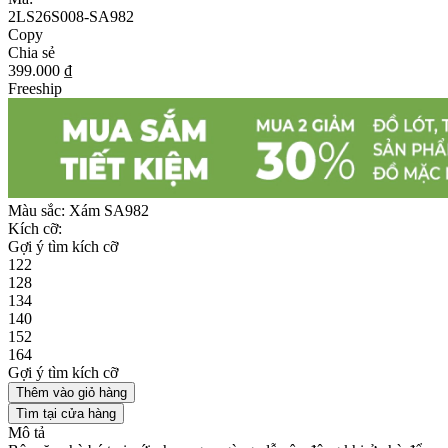
2LS26S008-SA982
Copy
Chia sẻ
399.000 ₫
Freeship
Màu sắc:
Xám SA982
Kích cỡ:
Gợi ý tìm kích cỡ
122
128
134
140
152
164
Gợi ý tìm kích cỡ
Thêm vào giỏ hàng
Tìm tại cửa hàng
Mô tả