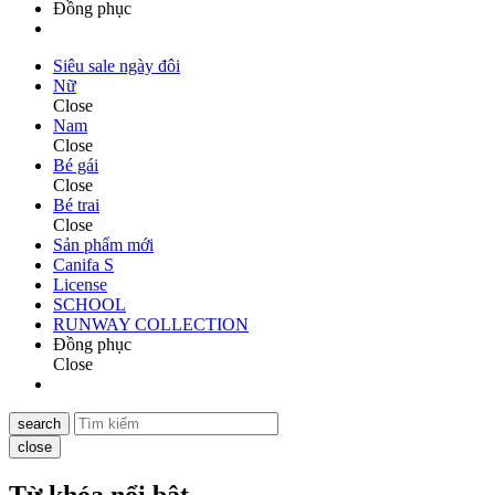
Đồng phục
Siêu sale ngày đôi
Nữ
Close
Nam
Close
Bé gái
Close
Bé trai
Close
Sản phẩm mới
Canifa S
License
SCHOOL
RUNWAY COLLECTION
Đồng phục
Close
search
close
Từ khóa nổi bật