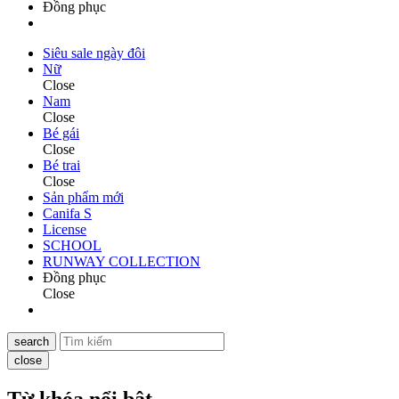
Đồng phục
Siêu sale ngày đôi
Nữ
Close
Nam
Close
Bé gái
Close
Bé trai
Close
Sản phẩm mới
Canifa S
License
SCHOOL
RUNWAY COLLECTION
Đồng phục
Close
search
close
Từ khóa nổi bật