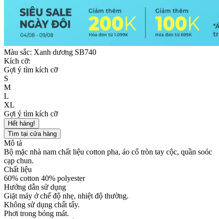
Màu sắc:
Xanh dương SB740
Kích cỡ:
Gợi ý tìm kích cỡ
S
M
L
XL
Gợi ý tìm kích cỡ
Hết hàng!
Tìm tại cửa hàng
Mô tả
Bộ mặc nhà nam chất liệu cotton pha, áo cổ tròn tay cộc, quần soóc
cạp chun.
Chất liệu
60% cotton 40% polyester
Hướng dẫn sử dụng
Giặt máy ở chế độ nhẹ, nhiệt độ thường.
Không sử dụng chất tẩy.
Phơi trong bóng mát.