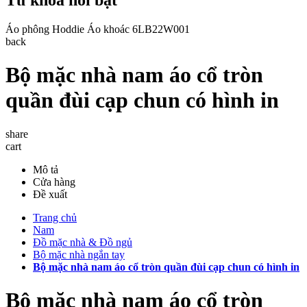
Áo phông
Hoddie
Áo khoác
6LB22W001
back
Bộ mặc nhà nam áo cổ tròn
quần đùi cạp chun có hình in
share
cart
Mô tả
Cửa hàng
Đề xuất
Trang chủ
Nam
Đồ mặc nhà & Đồ ngủ
Bộ mặc nhà ngắn tay
Bộ mặc nhà nam áo cổ tròn quần đùi cạp chun có hình in
Bộ mặc nhà nam áo cổ tròn