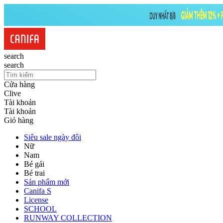
search
search
Cửa hàng
Clive
Tài khoản
Tài khoản
Giỏ hàng
Siêu sale ngày đôi
Nữ
Nam
Bé gái
Bé trai
Sản phẩm mới
Canifa S
License
SCHOOL
RUNWAY COLLECTION