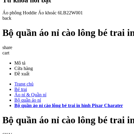
Áo phông
Hoddie
Áo khoác
6LB22W001
back
Bộ quần áo nỉ cào lông bé trai 
share
cart
Mô tả
Cửa hàng
Đề xuất
Trang chủ
Bé trai
Áo nỉ & Quần nỉ
Bộ quần áo nỉ
Bộ quần áo nỉ cào lông bé trai in hình Pixar Charater
Bộ quần áo nỉ cào lông bé trai 