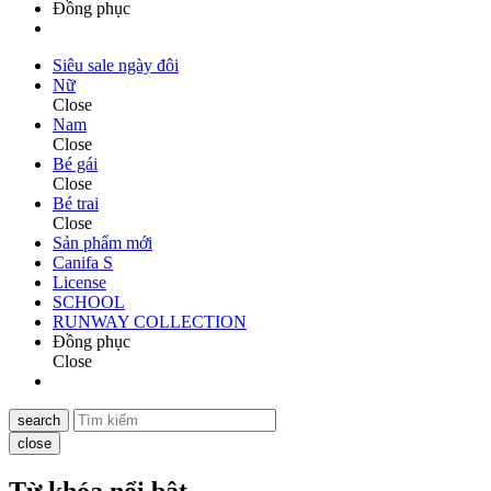
Đồng phục
Siêu sale ngày đôi
Nữ
Close
Nam
Close
Bé gái
Close
Bé trai
Close
Sản phẩm mới
Canifa S
License
SCHOOL
RUNWAY COLLECTION
Đồng phục
Close
search
close
Từ khóa nổi bật