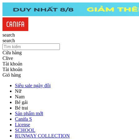
search
search
Cửa hàng
Clive
Tài khoản
Tài khoản
Giỏ hàng
Siêu sale ngày đôi
Nữ
Nam
Bé gái
Bé trai
Sản phẩm mới
Canifa S
License
SCHOOL
RUNWAY COLLECTION