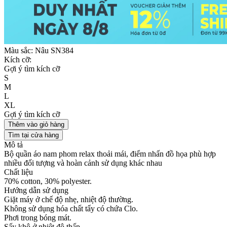
Màu sắc:
Nâu SN384
Kích cỡ:
Gợi ý tìm kích cỡ
S
M
L
XL
Gợi ý tìm kích cỡ
Thêm vào giỏ hàng
Tìm tại cửa hàng
Mô tả
Bộ quần áo nam phom relax thoải mái, điểm nhấn đồ họa phù hợp
nhiều đối tượng và hoàn cảnh sử dụng khác nhau
Chất liệu
70% cotton, 30% polyester.
Hướng dẫn sử dụng
Giặt máy ở chế độ nhẹ, nhiệt độ thường.
Không sử dụng hóa chất tẩy có chứa Clo.
Phơi trong bóng mát.
Sấy khô ở nhiệt độ thấp.