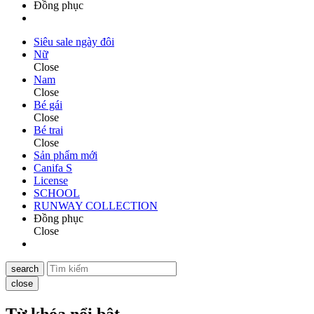
Đồng phục
Siêu sale ngày đôi
Nữ
Close
Nam
Close
Bé gái
Close
Bé trai
Close
Sản phẩm mới
Canifa S
License
SCHOOL
RUNWAY COLLECTION
Đồng phục
Close
search
close
Từ khóa nổi bật