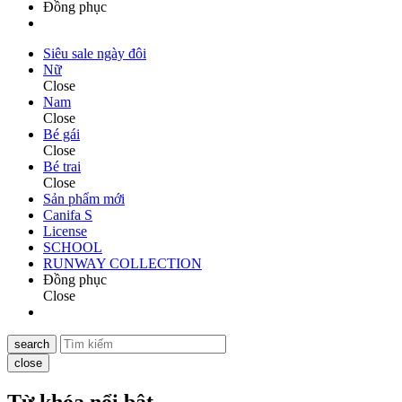
Đồng phục
Siêu sale ngày đôi
Nữ
Close
Nam
Close
Bé gái
Close
Bé trai
Close
Sản phẩm mới
Canifa S
License
SCHOOL
RUNWAY COLLECTION
Đồng phục
Close
search
close
Từ khóa nổi bật