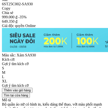
6ST25C002-SA930
Copy
Chia sẻ
999.000 ₫
-35%
649.350 ₫
Giá độc quyền Online
Màu sắc:
Xám SA930
Kích cỡ:
Gợi ý tìm kích cỡ
S
M
L
XL
Gợi ý tìm kích cỡ
Thêm vào giỏ hàng
Tìm tại cửa hàng
Mô tả
Bộ quần áo nữ có hình in, kiểu dáng thể thao, với màu phối mạnh