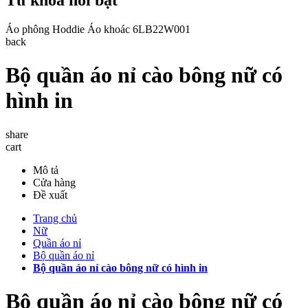
Áo phông
Hoddie
Áo khoác
6LB22W001
back
Bộ quần áo nỉ cào bông nữ có
hình in
share
cart
Mô tả
Cửa hàng
Đề xuất
Trang chủ
Nữ
Quần áo nỉ
Bộ quần áo nỉ
Bộ quần áo nỉ cào bông nữ có hình in
Bộ quần áo nỉ cào bông nữ có