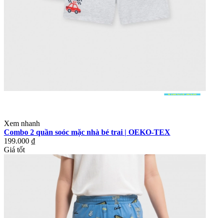
Xem nhanh
Combo 2 quần soóc mặc nhà bé trai | OEKO-TEX
199.000 ₫
Giá tốt