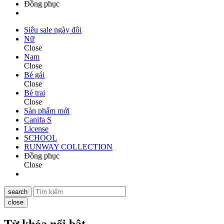
Đồng phục
Siêu sale ngày đôi
Nữ
Close
Nam
Close
Bé gái
Close
Bé trai
Close
Sản phẩm mới
Canifa S
License
SCHOOL
RUNWAY COLLECTION
Đồng phục
Close
search
close
Từ khóa nổi bật