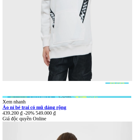
Xem nhanh
Áo nỉ bé trai có mũ dáng rộng
439.200 ₫
-20%
549.000 ₫
Giá độc quyền Online