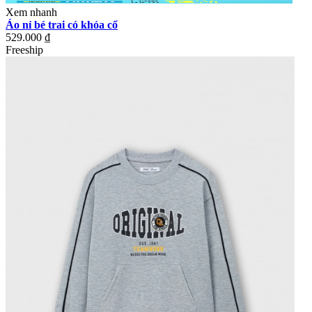
Xem nhanh
Áo nỉ bé trai có khóa cổ
529.000 ₫
Freeship