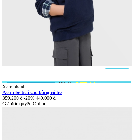
Xem nhanh
Áo nỉ bé trai cào bông cổ bẻ
359.200 ₫
-20%
449.000 ₫
Giá độc quyền Online