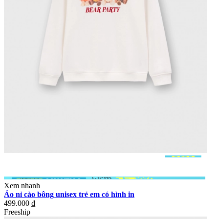
Xem nhanh
Áo nỉ cào bông unisex trẻ em có hình in
499.000 ₫
Freeship