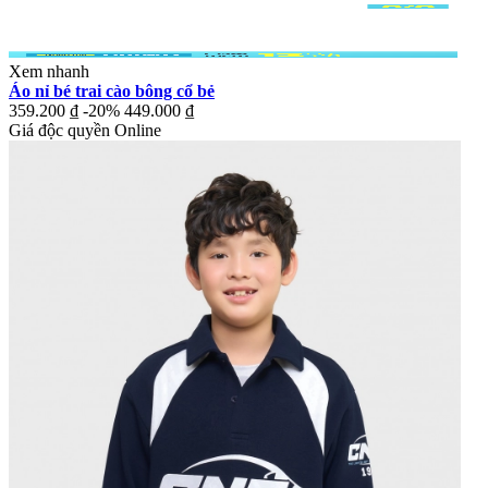
Xem nhanh
Áo nỉ bé trai cào bông cổ bẻ
359.200 ₫
-20%
449.000 ₫
Giá độc quyền Online