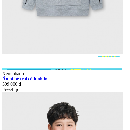
Xem nhanh
Áo nỉ bé trai có hình in
399.000 ₫
Freeship