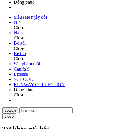
Đồng phục
Siêu sale ngày đôi
Nữ
Close
Nam
Close
Bé gái
Close
Bé trai
Close
Sản phẩm mới
Canifa S
License
SCHOOL
RUNWAY COLLECTION
Đồng phục
Close
search
close
Từ khóa nổi bật