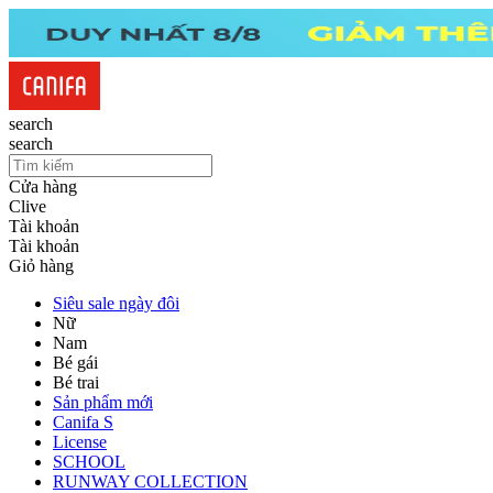
search
search
Cửa hàng
Clive
Tài khoản
Tài khoản
Giỏ hàng
Siêu sale ngày đôi
Nữ
Nam
Bé gái
Bé trai
Sản phẩm mới
Canifa S
License
SCHOOL
RUNWAY COLLECTION