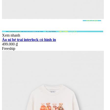
Xem nhanh
Áo nỉ bé trai interlock có hình in
499.000 ₫
Freeship