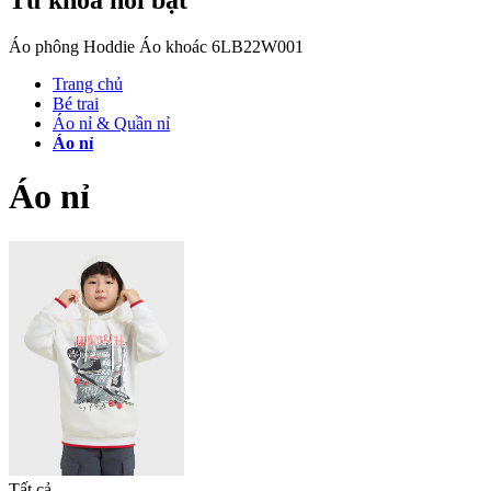
Áo phông
Hoddie
Áo khoác
6LB22W001
Trang chủ
Bé trai
Áo nỉ & Quần nỉ
Áo nỉ
Áo nỉ
Tất cả