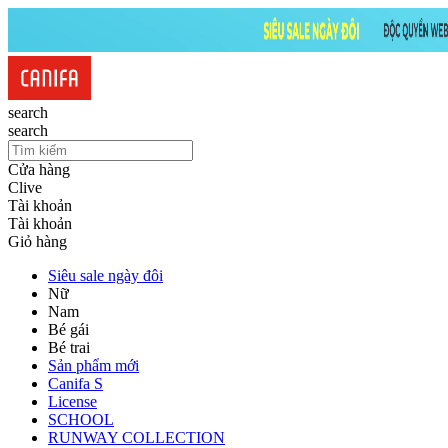
search
search
Cửa hàng
Clive
Tài khoản
Tài khoản
Giỏ hàng
Siêu sale ngày đôi
Nữ
Nam
Bé gái
Bé trai
Sản phẩm mới
Canifa S
License
SCHOOL
RUNWAY COLLECTION