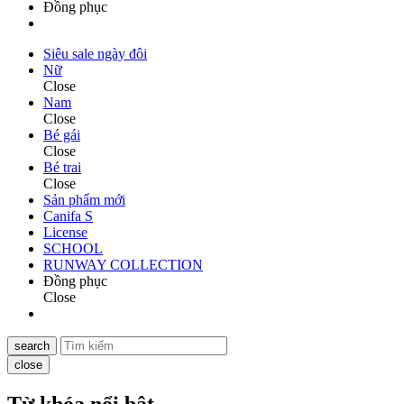
Đồng phục
Siêu sale ngày đôi
Nữ
Close
Nam
Close
Bé gái
Close
Bé trai
Close
Sản phẩm mới
Canifa S
License
SCHOOL
RUNWAY COLLECTION
Đồng phục
Close
search
close
Từ khóa nổi bật