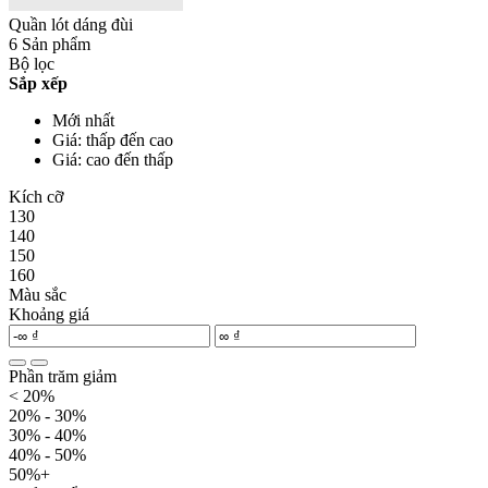
Quần lót dáng đùi
6 Sản phẩm
Bộ lọc
Sắp xếp
Mới nhất
Giá: thấp đến cao
Giá: cao đến thấp
Kích cỡ
130
140
150
160
Màu sắc
Khoảng giá
Phần trăm giảm
< 20%
20% - 30%
30% - 40%
40% - 50%
50%+