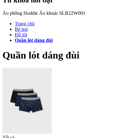
Áo phông
Hoddie
Áo khoác
6LB22W001
Trang chủ
Bé trai
Đồ lót
Quần lót dáng đùi
Quần lót dáng đùi
Tất cả