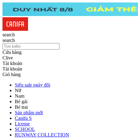
search
search
Cửa hàng
Clive
Tài khoản
Tài khoản
Giỏ hàng
Siêu sale ngày đôi
Nữ
Nam
Bé gái
Bé trai
Sản phẩm mới
Canifa S
License
SCHOOL
RUNWAY COLLECTION