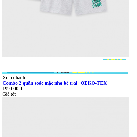
Xem nhanh
Combo 2 quần soóc mặc nhà bé trai | OEKO-TEX
199.000 ₫
Giá tốt