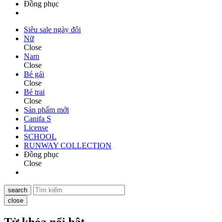
Đồng phục
Siêu sale ngày đôi
Nữ
Close
Nam
Close
Bé gái
Close
Bé trai
Close
Sản phẩm mới
Canifa S
License
SCHOOL
RUNWAY COLLECTION
Đồng phục
Close
search
close
Từ khóa nổi bật