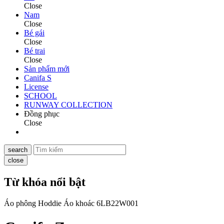
Close
Nam
Close
Bé gái
Close
Bé trai
Close
Sản phẩm mới
Canifa S
License
SCHOOL
RUNWAY COLLECTION
Đồng phục
Close
search
close
Từ khóa nổi bật
Áo phông
Hoddie
Áo khoác
6LB22W001