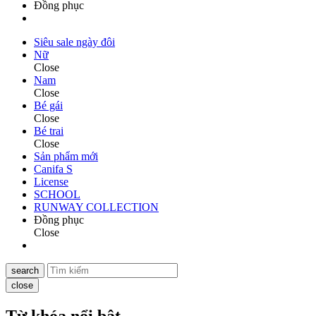
Đồng phục
Siêu sale ngày đôi
Nữ
Close
Nam
Close
Bé gái
Close
Bé trai
Close
Sản phẩm mới
Canifa S
License
SCHOOL
RUNWAY COLLECTION
Đồng phục
Close
search
close
Từ khóa nổi bật