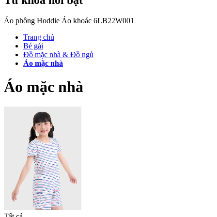
Áo phông
Hoddie
Áo khoác
6LB22W001
Trang chủ
Bé gái
Đồ mặc nhà & Đồ ngủ
Áo mặc nhà
Áo mặc nhà
Tất cả