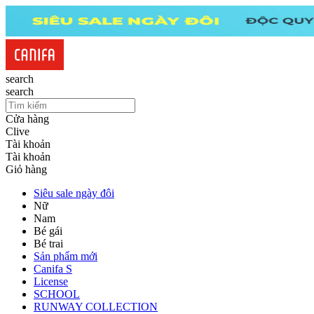
search
search
Cửa hàng
Clive
Tài khoản
Tài khoản
Giỏ hàng
Siêu sale ngày đôi
Nữ
Nam
Bé gái
Bé trai
Sản phẩm mới
Canifa S
License
SCHOOL
RUNWAY COLLECTION