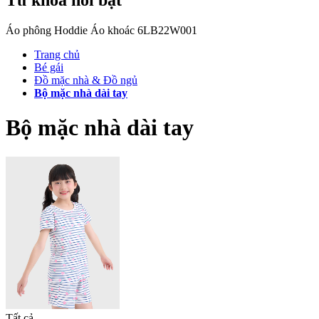
Áo phông
Hoddie
Áo khoác
6LB22W001
Trang chủ
Bé gái
Đồ mặc nhà & Đồ ngủ
Bộ mặc nhà dài tay
Bộ mặc nhà dài tay
Tất cả