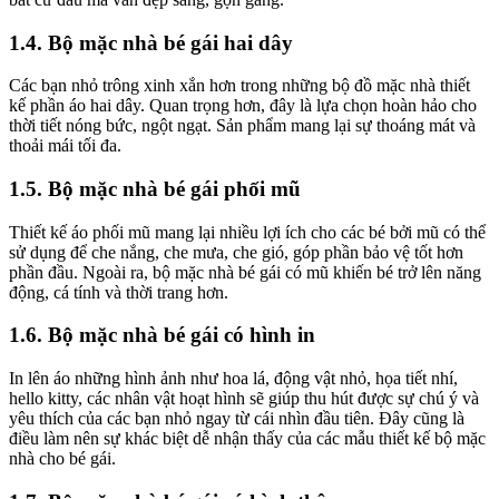
1.4. Bộ mặc nhà bé gái hai dây
Các bạn nhỏ trông xinh xắn hơn trong những bộ đồ mặc nhà thiết
kế phần áo hai dây. Quan trọng hơn, đây là lựa chọn hoàn hảo cho
thời tiết nóng bức, ngột ngạt. Sản phẩm mang lại sự thoáng mát và
thoải mái tối đa.
1.5. Bộ mặc nhà bé gái phối mũ
Thiết kế áo phối mũ mang lại nhiều lợi ích cho các bé bởi mũ có thể
sử dụng để che nắng, che mưa, che gió, góp phần bảo vệ tốt hơn
phần đầu. Ngoài ra, bộ mặc nhà bé gái có mũ khiến bé trở lên năng
động, cá tính và thời trang hơn.
1.6. Bộ mặc nhà bé gái có hình in
In lên áo những hình ảnh như hoa lá, động vật nhỏ, họa tiết nhí,
hello kitty, các nhân vật hoạt hình sẽ giúp thu hút được sự chú ý và
yêu thích của các bạn nhỏ ngay từ cái nhìn đầu tiên. Đây cũng là
điều làm nên sự khác biệt dễ nhận thấy của các mẫu thiết kế bộ mặc
nhà cho bé gái.