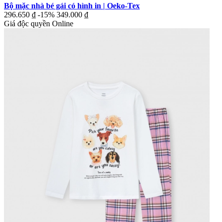
Bộ mặc nhà bé gái có hình in | Oeko-Tex
296.650 ₫
-15%
349.000 ₫
Giá độc quyền Online