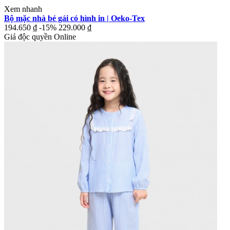
Xem nhanh
Bộ mặc nhà bé gái có hình in | Oeko-Tex
194.650 ₫
-15%
229.000 ₫
Giá độc quyền Online