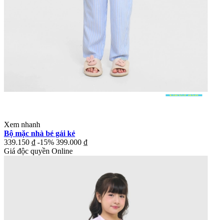
Xem nhanh
Bộ mặc nhà bé gái kẻ
339.150 ₫
-15%
399.000 ₫
Giá độc quyền Online