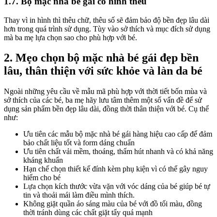
1.7. Bộ mặc nhà bé gái có hình thêu
Thay vì in hình thì thêu chữ, thêu số sẽ đảm bảo độ bền đẹp lâu dài
hơn trong quá trình sử dụng. Tùy vào sở thích và mục đích sử dụng
mà ba mẹ lựa chọn sao cho phù hợp với bé.
2. Mẹo chọn bộ mặc nhà bé gái đẹp bền
lâu, thân thiện với sức khỏe và làn da bé
Ngoài những yêu cầu về mẫu mã phù hợp với thời tiết bốn mùa và
sở thích của các bé, ba mẹ hãy lưu tâm thêm một số vấn đề để sử
dụng sản phẩm bền đẹp lâu dài, đồng thời thân thiện với bé. Cụ thể
như:
Ưu tiên các mẫu bộ mặc nhà bé gái hàng hiệu cao cấp để đảm
bảo chất liệu tốt và form dáng chuẩn
Ưu tiên chất vải mềm, thoáng, thấm hút nhanh và có khả năng
kháng khuẩn
Hạn chế chọn thiết kế đính kèm phụ kiện vì có thể gây nguy
hiểm cho bé
Lựa chọn kích thước vừa vặn với vóc dáng của bé giúp bé tự
tin và thoải mái làm điều mình thích.
Không giặt quần áo sáng màu của bé với đồ tối màu, đồng
thời tránh dùng các chất giặt tẩy quá mạnh