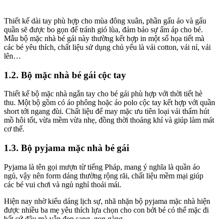
Thiết kế dài tay phù hợp cho mùa đông xuân, phần gấu áo và gấu
quần sẽ được bo gọn để tránh gió lùa, đảm bảo sự ấm áp cho bé.
Mẫu bộ mặc nhà bé gái này thường kết hợp in một số họa tiết mà
các bé yêu thích, chất liệu sử dụng chủ yếu là vải cotton, vải nỉ, vải
lên…
1.2. Bộ mặc nhà bé gái cộc tay
Thiết kế bộ mặc nhà ngắn tay cho bé gái phù hợp với thời tiết hè
thu. Một bộ gồm có áo phông hoặc áo polo cộc tay kết hợp với quần
short tới ngang đùi. Chất liệu để may mặc ưu tiên loại vải thấm hút
mồ hôi tốt, vừa mềm vừa nhẹ, đồng thời thoáng khí và giúp làm mát
cơ thể.
1.3. Bộ pyjama mặc nhà bé gái
Pyjama là tên gọi mượn từ tiếng Pháp, mang ý nghĩa là quần áo
ngủ, vậy nên form dáng thường rộng rãi, chất liệu mềm mại giúp
các bé vui chơi và ngủ nghỉ thoải mái.
Hiện nay nhờ kiểu dáng lịch sự, nhã nhặn bộ pyjama mặc nhà hiện
được nhiều ba mẹ yêu thích lựa chọn cho con bởi bé có thể mặc đi
bất cứ đâu mà vẫn đẹp sang, gọn gàng.