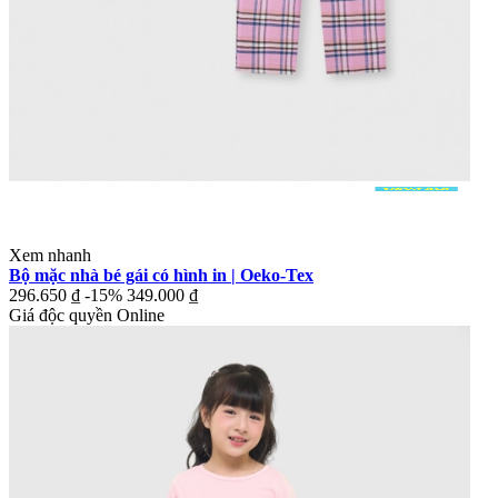
Xem nhanh
Bộ mặc nhà bé gái có hình in | Oeko-Tex
296.650 ₫
-15%
349.000 ₫
Giá độc quyền Online