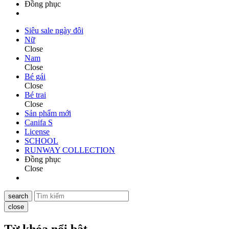
Đồng phục
Siêu sale ngày đôi
Nữ
Close
Nam
Close
Bé gái
Close
Bé trai
Close
Sản phẩm mới
Canifa S
License
SCHOOL
RUNWAY COLLECTION
Đồng phục
Close
search
close
Từ khóa nổi bật