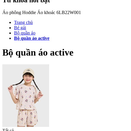
Áo phông
Hoddie
Áo khoác
6LB22W001
Trang chủ
Bé gái
Bộ quần áo
Bộ quần áo active
Bộ quần áo active
Tất cả