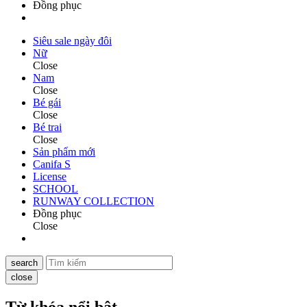
Đồng phục
Siêu sale ngày đôi
Nữ
Close
Nam
Close
Bé gái
Close
Bé trai
Close
Sản phẩm mới
Canifa S
License
SCHOOL
RUNWAY COLLECTION
Đồng phục
Close
search
close
Từ khóa nổi bật