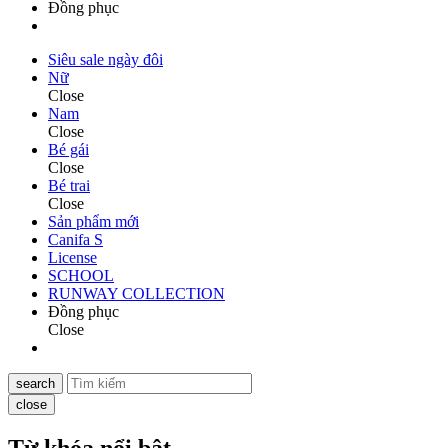
Đồng phục
Siêu sale ngày đôi
Nữ
Close
Nam
Close
Bé gái
Close
Bé trai
Close
Sản phẩm mới
Canifa S
License
SCHOOL
RUNWAY COLLECTION
Đồng phục
Close
search
close
Từ khóa nổi bật