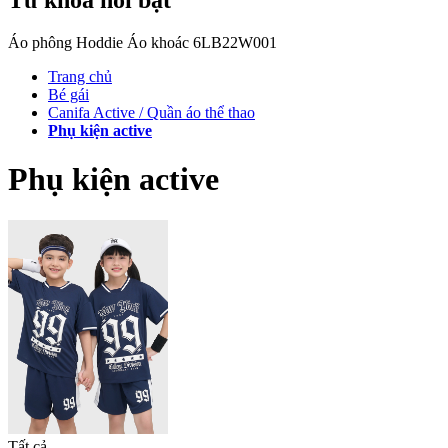
Áo phông
Hoddie
Áo khoác
6LB22W001
Trang chủ
Bé gái
Canifa Active / Quần áo thể thao
Phụ kiện active
Phụ kiện active
Tất cả