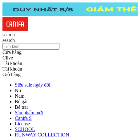
search
search
Cửa hàng
Clive
Tài khoản
Tài khoản
Giỏ hàng
Siêu sale ngày đôi
Nữ
Nam
Bé gái
Bé trai
Sản phẩm mới
Canifa S
License
SCHOOL
RUNWAY COLLECTION