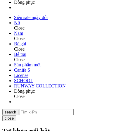
Đồng phục
Siêu sale ngày đôi
Nữ
Close
Nam
Close
Bé gái
Close
Bé trai
Close
Sản phẩm mới
Canifa S
License
SCHOOL
RUNWAY COLLECTION
Đồng phục
Close
search
close
Từ khóa nổi bật