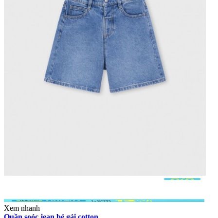
Xem nhanh
Quần soóc jean bé gái cotton