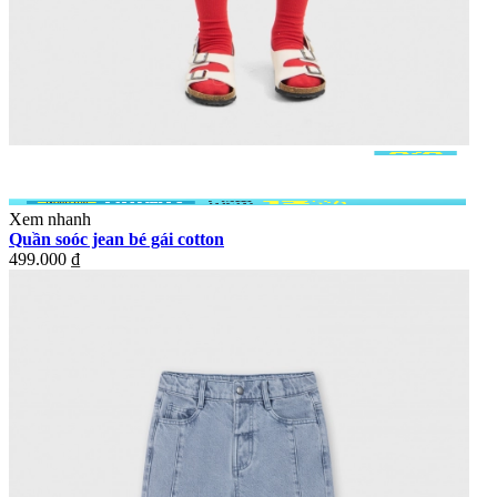
Xem nhanh
Quần soóc jean bé gái cotton
499.000 ₫