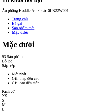
Áo phông
Hoddie
Áo khoác
6LB22W001
Trang chủ
Bé gái
Sản phẩm mới
Mặc dưới
Mặc dưới
93 Sản phẩm
Bộ lọc
Sắp xếp
Mới nhất
Giá: thấp đến cao
Giá: cao đến thấp
Kích cỡ
XS
S
M
L