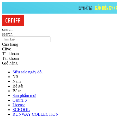
search
search
Cửa hàng
Clive
Tài khoản
Tài khoản
Giỏ hàng
Siêu sale ngày đôi
Nữ
Nam
Bé gái
Bé trai
Sản phẩm mới
Canifa S
License
SCHOOL
RUNWAY COLLECTION