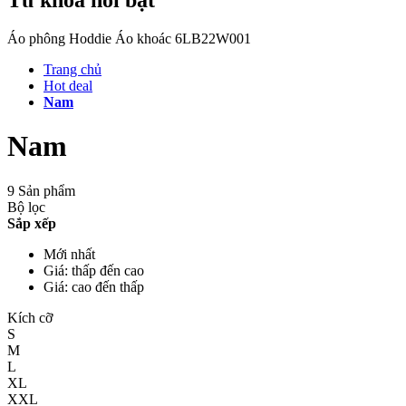
Áo phông
Hoddie
Áo khoác
6LB22W001
Trang chủ
Hot deal
Nam
Nam
9 Sản phẩm
Bộ lọc
Sắp xếp
Mới nhất
Giá: thấp đến cao
Giá: cao đến thấp
Kích cỡ
S
M
L
XL
XXL