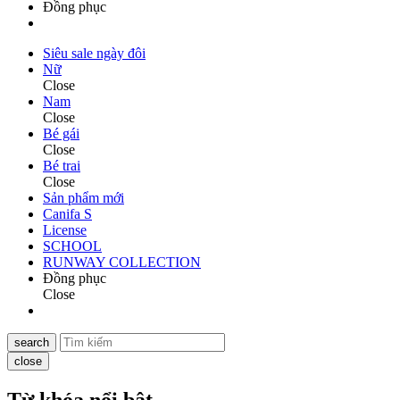
Đồng phục
Siêu sale ngày đôi
Nữ
Close
Nam
Close
Bé gái
Close
Bé trai
Close
Sản phẩm mới
Canifa S
License
SCHOOL
RUNWAY COLLECTION
Đồng phục
Close
search
close
Từ khóa nổi bật