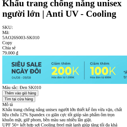
Khẩu trang chống nắng unisex
người lớn | Anti UV - Cooling
SKU:
Mã:
5AO26S003-SK010
Copy
Chia sẻ
79.000 ₫
Màu sắc:
Đen SK010
Thêm vào giỏ hàng
Tìm tại cửa hàng
Mô tả
Khẩu trang chống nắng unisex người lớn thiết kế ôm vừa vặn, chất
liệu chứa 12% Spandex co giãn cực tốt giúp sản phẩm ôm trọn
khuôn mặt, giữ phom, bền màu sau nhiều lần giặt.
UPF 50+ kết hợp sợi Cooling freel mát lạnh giúp tăng tối đa khả