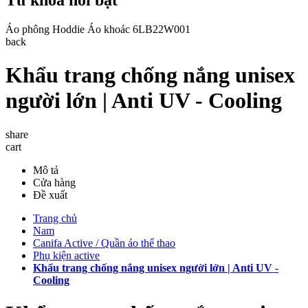
Áo phông
Hoddie
Áo khoác
6LB22W001
back
Khẩu trang chống nắng unisex
người lớn | Anti UV - Cooling
share
cart
Mô tả
Cửa hàng
Đề xuất
Trang chủ
Nam
Canifa Active / Quần áo thể thao
Phụ kiện active
Khẩu trang chống nắng unisex người lớn | Anti UV -
Cooling