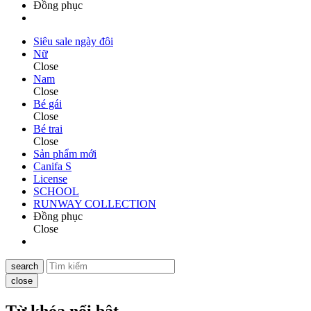
Đồng phục
Siêu sale ngày đôi
Nữ
Close
Nam
Close
Bé gái
Close
Bé trai
Close
Sản phẩm mới
Canifa S
License
SCHOOL
RUNWAY COLLECTION
Đồng phục
Close
search
close
Từ khóa nổi bật