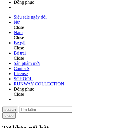
Đồng phục
Siêu sale ngày đôi
Nữ
Close
Nam
Close
Bé gái
Close
Bé trai
Close
Sản phẩm mới
Canifa S
License
SCHOOL
RUNWAY COLLECTION
Đồng phục
Close
search
close
Từ khóa nổi bật