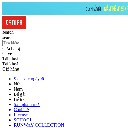
search
search
Cửa hàng
Clive
Tài khoản
Tài khoản
Giỏ hàng
Siêu sale ngày đôi
Nữ
Nam
Bé gái
Bé trai
Sản phẩm mới
Canifa S
License
SCHOOL
RUNWAY COLLECTION