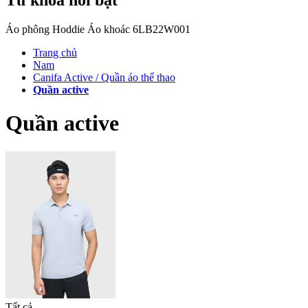
Áo phông
Hoddie
Áo khoác
6LB22W001
Trang chủ
Nam
Canifa Active / Quần áo thể thao
Quần active
Quần active
Tất cả