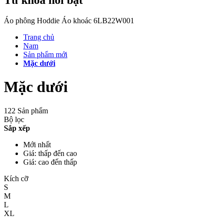
Áo phông
Hoddie
Áo khoác
6LB22W001
Trang chủ
Nam
Sản phẩm mới
Mặc dưới
Mặc dưới
122 Sản phẩm
Bộ lọc
Sắp xếp
Mới nhất
Giá: thấp đến cao
Giá: cao đến thấp
Kích cỡ
S
M
L
XL