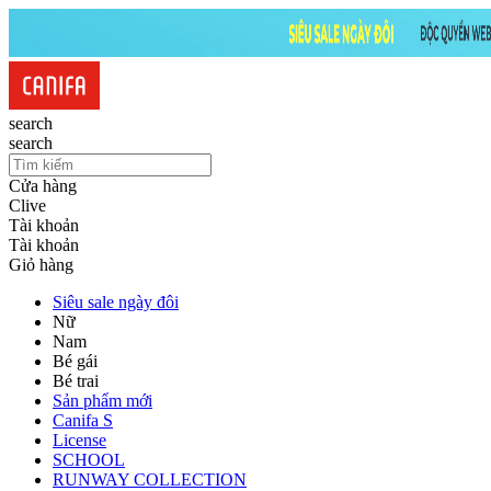
search
search
Cửa hàng
Clive
Tài khoản
Tài khoản
Giỏ hàng
Siêu sale ngày đôi
Nữ
Nam
Bé gái
Bé trai
Sản phẩm mới
Canifa S
License
SCHOOL
RUNWAY COLLECTION