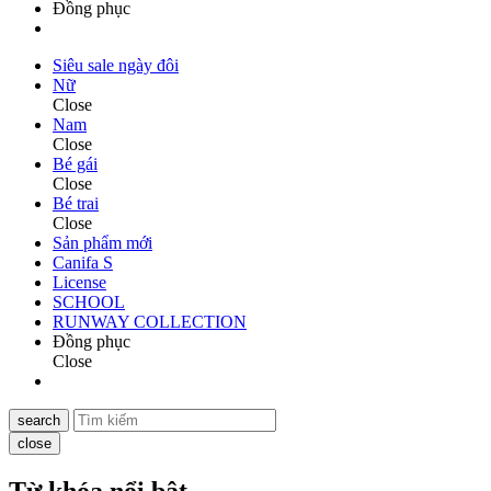
Đồng phục
Siêu sale ngày đôi
Nữ
Close
Nam
Close
Bé gái
Close
Bé trai
Close
Sản phẩm mới
Canifa S
License
SCHOOL
RUNWAY COLLECTION
Đồng phục
Close
search
close
Từ khóa nổi bật