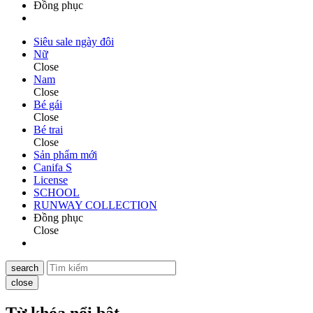
Đồng phục
Siêu sale ngày đôi
Nữ
Close
Nam
Close
Bé gái
Close
Bé trai
Close
Sản phẩm mới
Canifa S
License
SCHOOL
RUNWAY COLLECTION
Đồng phục
Close
search
close
Từ khóa nổi bật