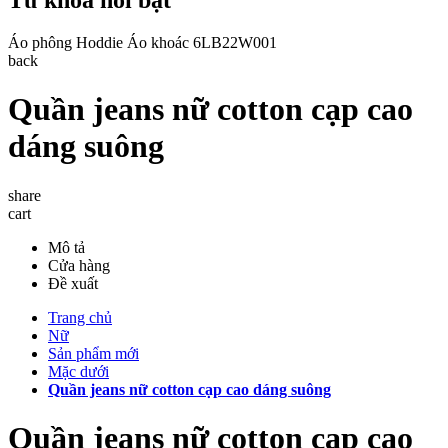
Áo phông
Hoddie
Áo khoác
6LB22W001
back
Quần jeans nữ cotton cạp cao
dáng suông
share
cart
Mô tả
Cửa hàng
Đề xuất
Trang chủ
Nữ
Sản phẩm mới
Mặc dưới
Quần jeans nữ cotton cạp cao dáng suông
Quần jeans nữ cotton cạp cao