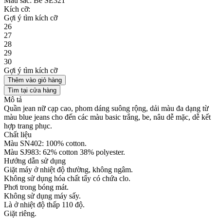
Màu sắc:
Be SE321
Kích cỡ:
Gợi ý tìm kích cỡ
26
27
28
29
30
Gợi ý tìm kích cỡ
Thêm vào giỏ hàng
Tìm tại cửa hàng
Mô tả
Quần jean nữ cạp cao, phom dáng suông rộng, dải màu đa dạng từ
màu blue jeans cho đến các màu basic trắng, be, nâu dễ mặc, dễ kết
hợp trang phục.
Chất liệu
Màu SN402: 100% cotton.
Màu SJ983: 62% cotton 38% polyester.
Hướng dẫn sử dụng
Giặt máy ở nhiệt độ thường, không ngâm.
Không sử dụng hóa chất tẩy có chứa clo.
Phơi trong bóng mát.
Không sử dụng máy sấy.
Là ở nhiệt độ thấp 110 độ.
Giặt riêng.