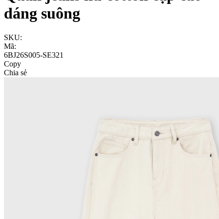
dáng suông
SKU:
Mã:
6BJ26S005-SE321
Copy
Chia sẻ