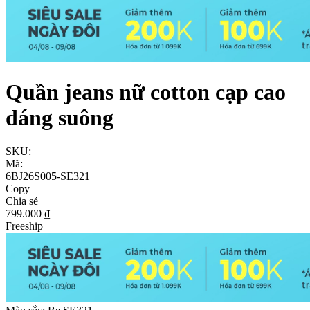
Quần jeans nữ cotton cạp cao
dáng suông
SKU:
Mã:
6BJ26S005-SE321
Copy
Chia sẻ
799.000 ₫
Freeship