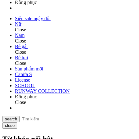
Đồng phục
Siêu sale ngày đôi
Nữ
Close
Nam
Close
Bé gái
Close
Bé trai
Close
Sản phẩm mới
Canifa S
License
SCHOOL
RUNWAY COLLECTION
Đồng phục
Close
search
close
Từ khóa nổi bật