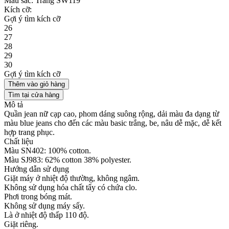
Màu sắc:
Trắng SW119
Kích cỡ:
Gợi ý tìm kích cỡ
26
27
28
29
30
Gợi ý tìm kích cỡ
Thêm vào giỏ hàng
Tìm tại cửa hàng
Mô tả
Quần jean nữ cạp cao, phom dáng suông rộng, dải màu đa dạng từ
màu blue jeans cho đến các màu basic trắng, be, nâu dễ mặc, dễ kết
hợp trang phục.
Chất liệu
Màu SN402: 100% cotton.
Màu SJ983: 62% cotton 38% polyester.
Hướng dẫn sử dụng
Giặt máy ở nhiệt độ thường, không ngâm.
Không sử dụng hóa chất tẩy có chứa clo.
Phơi trong bóng mát.
Không sử dụng máy sấy.
Là ở nhiệt độ thấp 110 độ.
Giặt riêng.