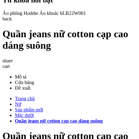
Áo phông
Hoddie
Áo khoác
6LB22W001
back
Quần jeans nữ cotton cạp cao
dáng suông
share
cart
Mô tả
Cửa hàng
Đề xuất
Trang chủ
Nữ
Sản phẩm mới
Mặc dưới
Quần jeans nữ cotton cạp cao dáng suông
Quần jeans nữ cotton cạp cao