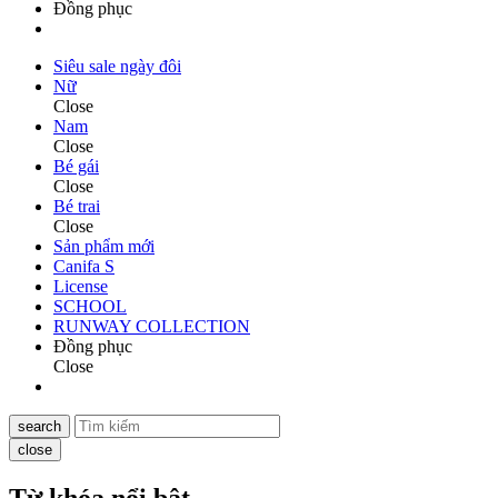
Đồng phục
Siêu sale ngày đôi
Nữ
Close
Nam
Close
Bé gái
Close
Bé trai
Close
Sản phẩm mới
Canifa S
License
SCHOOL
RUNWAY COLLECTION
Đồng phục
Close
search
close
Từ khóa nổi bật