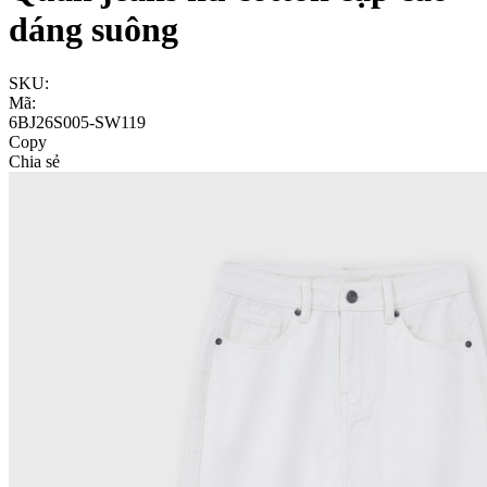
dáng suông
SKU:
Mã:
6BJ26S005-SW119
Copy
Chia sẻ