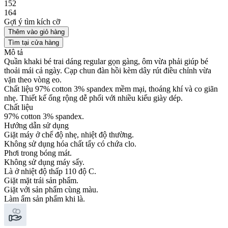
152
164
Gợi ý tìm kích cỡ
Thêm vào giỏ hàng
Tìm tại cửa hàng
Mô tả
Quần khaki bé trai dáng regular gọn gàng, ôm vừa phải giúp bé
thoải mái cả ngày. Cạp chun đàn hồi kèm dây rút điều chỉnh vừa
vặn theo vòng eo.
Chất liệu 97% cotton 3% spandex mềm mại, thoáng khí và co giãn
nhẹ. Thiết kế ống rộng dễ phối với nhiều kiểu giày dép.
Chất liệu
97% cotton 3% spandex.
Hướng dẫn sử dụng
Giặt máy ở chế độ nhẹ, nhiệt độ thường.
Không sử dụng hóa chất tẩy có chứa clo.
Phơi trong bóng mát.
Không sử dụng máy sấy.
Là ở nhiệt độ thấp 110 độ C.
Giặt mặt trái sản phẩm.
Giặt với sản phẩm cùng màu.
Làm ẩm sản phẩm khi là.