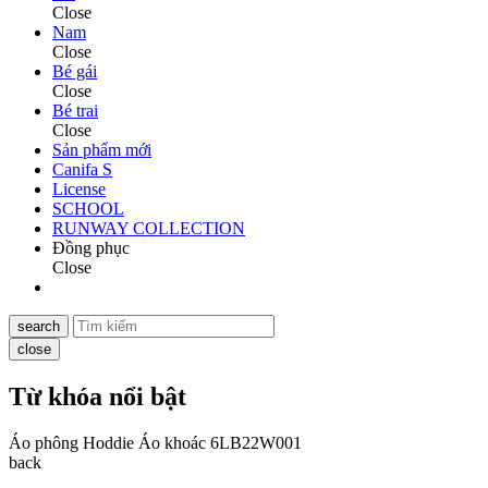
Close
Nam
Close
Bé gái
Close
Bé trai
Close
Sản phẩm mới
Canifa S
License
SCHOOL
RUNWAY COLLECTION
Đồng phục
Close
search
close
Từ khóa nổi bật
Áo phông
Hoddie
Áo khoác
6LB22W001
back