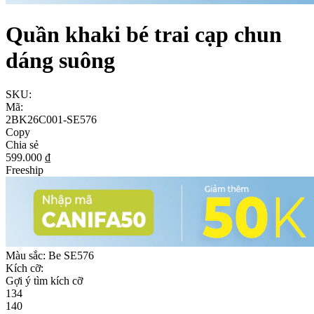
Quần khaki bé trai cạp chun
dáng suông
SKU:
Mã:
2BK26C001-SE576
Copy
Chia sẻ
599.000 ₫
Freeship
Màu sắc:
Be SE576
Kích cỡ:
Gợi ý tìm kích cỡ
134
140